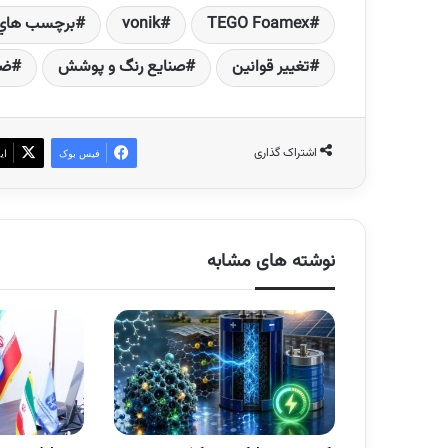
TEGO Foamex
vonik
برچسب هاي
تغيير قوانين
صنايع رنگ و پوشش
ضد
اشتراک گذاری
فیس بوک
ای
نوشته های مشابه