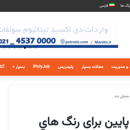
اک ها
فارسی
 و مدیریت
مجلات بسپار
پلیمریس
IPolyJob
بسپار +
آکا
د كف هاي با VOC پايين برای رنگ هاي