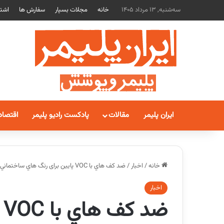
سه‌شنبه, 13 مرداد 1405
خانه
مجلات بسپار
سفارش ها
اشتر
ایران پلیمر
مقالات
پادکست رادیو پلیمر
اقتصاد
خانه
/
اخبار
/
ضد كف هاي با VOC پايين برای رنگ هاي ساختماني معرفي شد
اخبار
ض