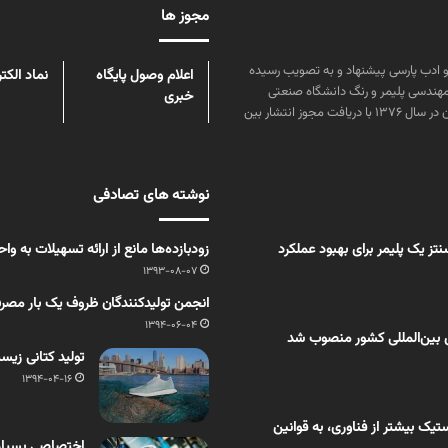
مجوز ها
ن علوم و زبان و ادب پارسی پیشنهاد و به تصویب رسیده
اعلام وصول پایگاه
نماد الکت
مهندسی پلیمر و رنگ دانشگاه صنعتی
خبری
امیرکبیر توسط گروهی از دانشجویان این رشته منتشر شده است. پس از آن در سال ۱۳۷۶ با دریافت مجوز انتشار بین
نوشته های تصادفی
ز یک پلیمر برای بهبود عملکرد
زودبازده‌ها مانع از ارائه تسهیلات به
1393-08-07
انجمن تولیدکنندگان ظروف یک بار مصرف
1394-06-04
 بین‌المللی کشور منصوب شد
تولید کتانی زیس
1394-04-16
یک بیشتر از فناوری، به قوانین
اختصاصی بسپار/