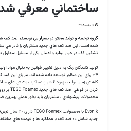
ساختماني معرفي شد
1395-08-16
گروه ترجمه و تولید محتوا در بسپار می نویسد،
ضد كف هاي ج
شده است. اين ضد كف هاي جديد مشتريان را قادر مي ساز
تشكيل كف در حين توليد و اعمال يكي از مسایل متداول
توليد كنندگان رنگ به دليل تغيير قوانين به دنبال مواد اولي
34
براي اين منظور توسعه داده شده اند. مزاياي اين ضد كف
كاهش زمان توليد، بهبود ظاهر و عملكرد پوشش هاي ساختم
كردن در قوطي ضد كف هاي جديد
TEGO Foamex
بر رو
محصولات پيشنهادي ، مشتريان بايد بطور عملي بهترين ضد ك
Evonik
با محصولات
TEGO Foamex
داراي 30 سا
جديد شامل ده ضد كف با عملكرد ها و قيمت هاي مختلف 