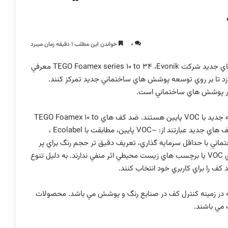
0
خواندن این مطلب 1 دقیقه زمان میبرد
ديد شرکت Evonik،
TEGO Foamex series 10 to 34
معرفي
د تا بر روي توسعه پوشش هاي ساختماني جديد تمركز كنند.
 در پوشش هاي ساختماني است.
ه جديد با
VOC
پايين هستند. ضد كف هاي
TEGO Foamex 10 to
 هاي جديد عبارتند از: –
VOC
پايين، مطابقت با
Ecolabel
،
اني با حداقل سرمايه گذاري، تعريف دقيق تر حجم رنگ براي پر
ي
VOC
يا برچسب هاي زيست محيطي اثر منفي ندارند. به دليل تنوع
ف را براي كاربري خود انتخاب كنند.
ل تجربه در زمينه كنترل كف در صنايع رنگ و پوشش مي باشد. محصولات
مي باشند.