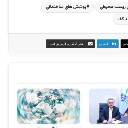
 زيست محيطي
پوشش هاي ساختماني
 كف
کس
لینکدین
اشتراک گذاری از طریق ایمیل