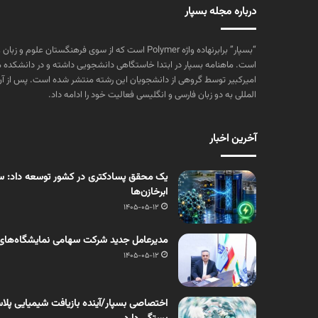
درباره مجله بسپار
“بسپار” برابرنهاده واژه Polymer است که از سوی فرهنگستا
است. ماهنامه بسپار در ابتدا خاستگاهی دانشجویی داشته و در دانشکده 
المللی به دو زبان فارسی و انگلیسی فعالیت خود را ادامه داد.
آخرین اخبار
یک محقق پسادکتری در کشور توسعه داد: سنت
ابرخازن‌ها
1405-05-12
مدیرعامل جدید شرکت سهامی نمایشگاه‌های
1405-05-12
اختصاصی بسپار/آینده بازیافت شیمیایی پلاست