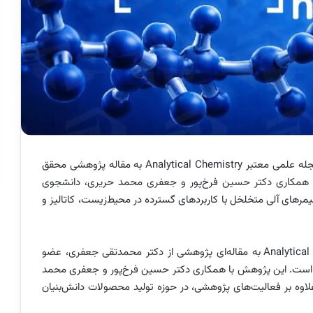
طرح روی جلد یکی از شماره‌های اخیر مجله علمی معتبر Analytical Chemistry به مقاله پژوهشی محقق
 همکاری دکتر حسین فرخ‌پور و جعفری محمد حریری، دانشجوی
یمرهای آلی متخلخل با کاربردهای گسترده در محیط‌زیست، کاتالیز و
طرح روی جلد شماره اخیر مجله بین‌المللی Analytical Chemistry به مقاله‌ای پژوهشی از دکتر محمدتقی جعفری، عضو
است. این پژوهش با همکاری دکتر حسین فرخ‌پور و جعفری محمد
وه بر فعالیت‌های پژوهشی، در حوزه تولید محصولات دانش‌بنیان