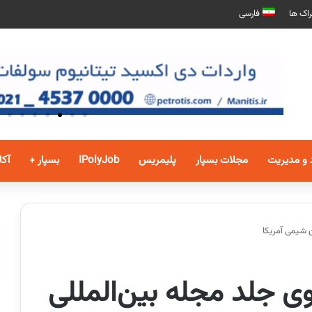
اک ها
فارسی
 و مدیریت
مجلات بسپار
پلیمریس
IPolyJob
بسپار +
آکا
ن شیمی آمریکا
ی جلد مجله بین‌المللی