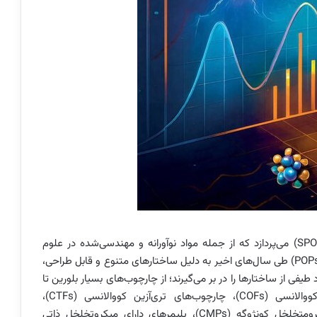
این مقاله به بررسی پلیمرهای آلی متخلخل سولفاته (SPOPs) می‌پردازد که از جمله مواد نوآورانه و مهندسی‌شده در علوم
شیمی و مواد محسوب می‌شوند. پلیمرهای آلی متخلخل (POPs) طی سال‌های اخیر به دلیل ساختارهای متنوع و قابل طراحی،
یفی از ساختارها را در بر می‌گیرند؛ از چارچوب‌های بسیار بلورین تا
ساختارهای کاملاً آمورف، از جمله چارچوب‌های آلی کووالانسی (COFs)، چارچوب‌های تری‌آزین کووالانسی (CTFs)،
چارچوب‌های آروماتیک متخلخل (PAFs)، پلیمرهای میکرومتخلخل کونژوگه (CMPs)، پلیمرهای دارای میکروتخلخل ذاتی