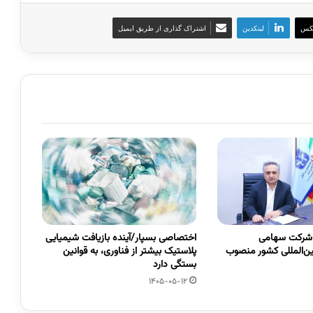
کس
لینکدین
اشتراک گذاری از طریق ایمیل
 شرکت سهامی
اختصاصی بسپار/آینده بازیافت شیمیایی
ین‌المللی کشور منصوب
پلاستیک بیشتر از فناوری، به قوانین
بستگی دارد
1405-05-12