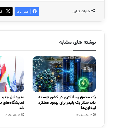
اشتراک گذاری
فیس بوک
ای
نوشته های مشابه
یک محقق پسادکتری در کشور توسعه
مدیرعامل جدید
داد: سنتز یک پلیمر برای بهبود عملکرد
نمایشگاه‌های ب
ابرخازن‌ها
شد
1405-05-12
1405-05-12