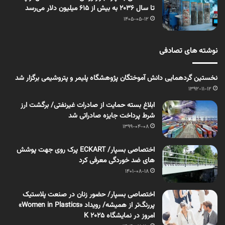
تا سال ۲۰۳۶ به بیش از ۶۱۵ میلیون دلار می‌رسد
1405-05-12
نوشته های تصادفی
نخستین گردهمایی دانش آموختگان پژوهشگاه پلیمر و پتروشیمی برگزار شد
1392-11-12
ابلاغ بسته حمایت از صادرات غیرنفتی/ برگشت ارز
شرط پرداخت جایزه صادراتی شد
1399-04-08
اختصاصی بسپار/ ECKART پرک روی جهت پوشش
های ضد خوردگی معرفی کرد
1401-08-18
اختصاصی بسپار/ حضور زنان در صنعت پلاستیک
پررنگ‌تر از همیشه/ رویداد «Women in Plastics»
امروز در نمایشگاه K 2025