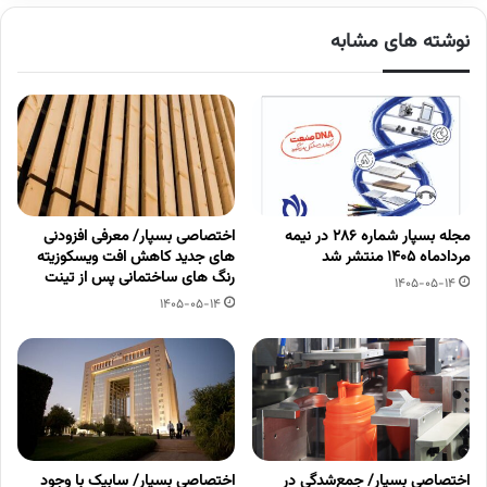
نوشته های مشابه
مجله بسپار شماره 286 در نیمه
اختصاصی بسپار/ معرفی افزودنی
مردادماه 1405 منتشر شد
های جدید کاهش افت ویسکوزیته
رنگ های ساختمانی پس از تینت
1405-05-14
1405-05-14
اختصاصی بسپار/ جمع‌شدگی در
اختصاصی بسپار/ سابیک با وجود