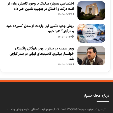
اختصاصی بسپار/ سابیک با وجود کاهش زیان، از
افت درآمد و اختلال در زنجیره تامین خبر داد
1405-05-14
روش جدید تأمین ارز؛ واردات از محل “سپرده خود
و دیگران” کلید خورد
1405-05-14
وزیر صمت در دیدار با وزیر بازرگانی پاگستان
خواستار پیگیری کانتینرهای ایرانی در بندر کراچی
شد
1405-05-14
درباره مجله بسپار
“بسپار” برابرنهاده واژه Polymer است که از سوی فرهنگستان علوم و زبان و ادب