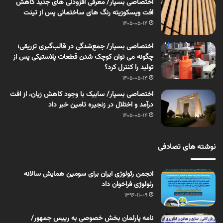
اختصاصی بسپار/ معرفی افزودنی های جدید کاهش
افت ویسکوزیته رنگ های ساختمانی پس از تینت
1405-05-14
اختصاصی بسپار/ جمع‌شدگی در قالب‌گیری تزریقی؛
چگونه می توان کوچک شدن قطعات پلاستیکی پس از
تولید را کنترل کرد؟
1405-05-14
اختصاصی بسپار/ سابیک با وجود کاهش زیان، از افت
درآمد و اختلال در زنجیره تامین خبر داد
1405-05-14
نوشته های تصادفی
انجمن رئولوژی ایران برای سومین همایش سالانه
رئولوژی فراخوان داد
1396-11-09
نامه پارلمان بخش خصوصی به رییس جمهور/