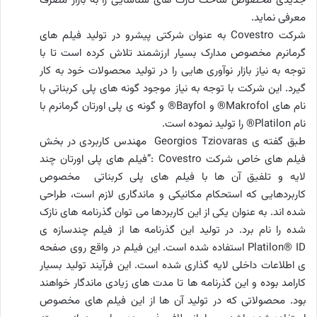
جدیدی مخصوص ساخت کارت های شناسایی را به بازار مصرف
معرفی نماید.
شرکت Covestro به عنوان شرکتی پیشرو در تولید فیلم های
گرمانرم مخصوص مدارک بسیار ارزشمند تلاش کرده است تا با
توجه به نیاز بازار نوآوری هایی را در تولید محصولات خود به کار
گیرد. این شرکت با توجه به نیاز موجود گونه های پلی کربناتی با
نام های Makrofol® و Bayfol® و گونه ی پلی اورتان گرمانرم با
نام Platilon® را تولید نموده است.
طبق گفته ی Georgios Tziovaras مهندس کاربردی در بخش
فیلم های خاص شرکت Covestro :”فیلم های پلی اورتان چند
لایه و تلفیق آن ها با فیلم های پلی کربناتی مخصوص
کاربردهایی که استحکام مکانیکی و ماندگاری لازم است، طراحی
شده اند. به عنوان یکی از این کاربردها می توان گذرنامه های نازک
شده را نام برد. در تولید این گذرنامه ها از فیلم چندسازه ی
Platilon® ID استفاده شده است. این فیلم در واقع روی صفحه
ی اطلاعات داخلی لایه گذاری شده است. این فرآیند تولید بسیار
کارامد بوده و این گذرنامه ها تا مدت های زیادی ماندگار خواهند
بود. محصولاتی که در تولید آن ها از این فیلم های مخصوص