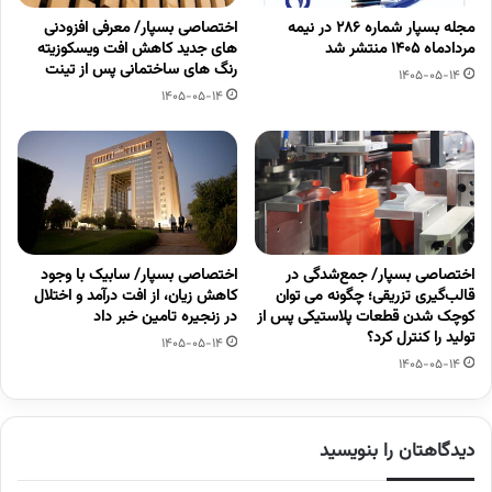
مجله بسپار شماره 286 در نیمه
اختصاصی بسپار/ معرفی افزودنی
مردادماه 1405 منتشر شد
های جدید کاهش افت ویسکوزیته
رنگ های ساختمانی پس از تینت
1405-05-14
1405-05-14
اختصاصی بسپار/ جمع‌شدگی در
اختصاصی بسپار/ سابیک با وجود
قالب‌گیری تزریقی؛ چگونه می توان
کاهش زیان، از افت درآمد و اختلال
کوچک شدن قطعات پلاستیکی پس از
در زنجیره تامین خبر داد
تولید را کنترل کرد؟
1405-05-14
1405-05-14
دیدگاهتان را بنویسید