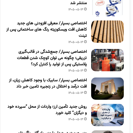
منتشر شد
1405-05-14
اختصاصی بسپار/ معرفی افزودنی های جدید
کاهش افت ویسکوزیته رنگ های ساختمانی پس از
تینت
1405-05-14
اختصاصی بسپار/ جمع‌شدگی در قالب‌گیری
تزریقی؛ چگونه می توان کوچک شدن قطعات
پلاستیکی پس از تولید را کنترل کرد؟
1405-05-14
اختصاصی بسپار/ سابیک با وجود کاهش زیان، از
افت درآمد و اختلال در زنجیره تامین خبر داد
1405-05-14
روش جدید تأمین ارز؛ واردات از محل “سپرده خود
و دیگران” کلید خورد
1405-05-14