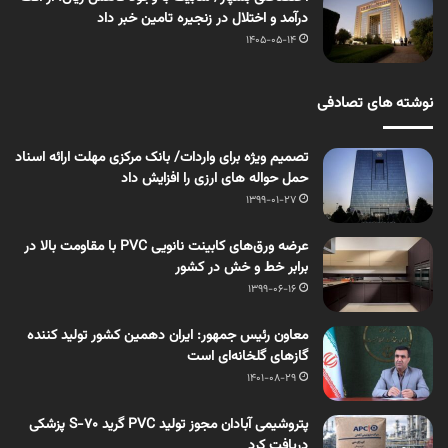
درآمد و اختلال در زنجیره تامین خبر داد
1405-05-14
نوشته های تصادفی
تصمیم ویژه برای واردات/ بانک مرکزی مهلت ارائه اسناد
حمل حواله های ارزی را افزایش داد
1399-01-27
عرضه ورق‌های کابینت نانویی PVC با مقاومت بالا در
برابر خط و خش در کشور
1399-06-16
معاون رئیس جمهور: ایران دهمین کشور تولید کننده
گازهای گلخانه‌ای است
1401-08-29
پتروشیمی آبادان مجوز تولید PVC گرید S-70 پزشكی
دریافت کرد