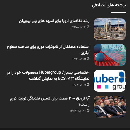
نوشته های تصادفی
رشد تقاضای اروپا برای آمیزه های پلی پروپیلن
1395-06-24
استفاده محققان از نانوذرات دورو برای ساخت سطوح
آبگریز
1399-06-11
اختصاصی بسپار/ Hubergroup محصولات خود را در
نمایشگاه ECS2023 به نمایش گذاشت
1402-01-19
آیا تزریق 300 همت برای تامین نقدینگی تولید، تورم
زاست؟
1403-08-30