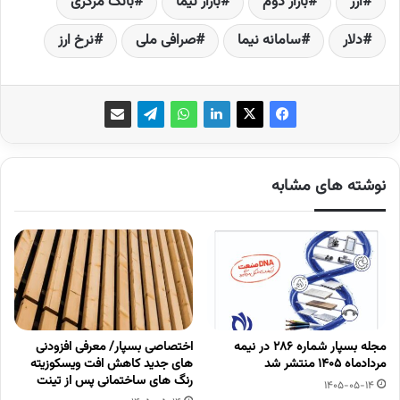
ارز
بازار دوم
بازار نیما
بانک مرکزی
دلار
سامانه نیما
صرافی ملی
نرخ ارز
نوشته های مشابه
مجله بسپار شماره 286 در نیمه
اختصاصی بسپار/ معرفی افزودنی
مردادماه 1405 منتشر شد
های جدید کاهش افت ویسکوزیته
رنگ های ساختمانی پس از تینت
1405-05-14