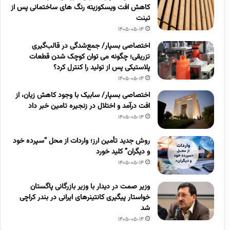
کاهش افت ویسکوزیته رنگ های ساختمانی پس از
تینت
1405-05-14
اختصاصی بسپار/ جمع‌شدگی در قالب‌گیری
تزریقی؛ چگونه می توان کوچک شدن قطعات
پلاستیکی پس از تولید را کنترل کرد؟
1405-05-14
اختصاصی بسپار/ سابیک با وجود کاهش زیان، از
افت درآمد و اختلال در زنجیره تامین خبر داد
1405-05-14
روش جدید تأمین ارز؛ واردات از محل “سپرده خود
و دیگران” کلید خورد
1405-05-14
وزیر صمت در دیدار با وزیر بازرگانی پاگستان
خواستار پیگیری کانتینرهای ایرانی در بندر کراچی
شد
1405-05-14