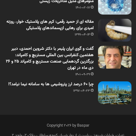
منومرهای متیل متاکریلات زیستی
1401-02-17
مقاله ای از حمید رقمی: کرم های پلاستیک خوار، روزنه
امیدی برای رهایی ازپسماندهای پلاستیکی
1399-04-14
گفت و گوی ایران پلیمر با دکتر شروین احمدی، دبیر
هفتمین کنفرانس بین المللی مستربچ و کامپاند:
بزرگترین گردهمایی صنعت مستربچ و کامپاند 25 و 26
دی ماه در تهران
1401-09-29
چرا ۶۰ درصد ارز پتروشیمی ها به سامانه نیما نیامد؟!
1397-04-23
Copyright 2026 by Baspar
تهران، خیابان شریعتی، پایین تر از بهار شیراز، کوچه سلطانی، پلاک 2، واحد 2