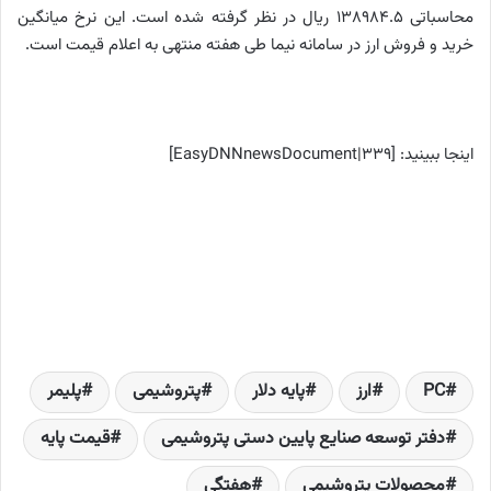
محاسباتی 138984.5 ریال در نظر گرفته شده است. این نرخ میانگین
خرید و فروش ارز در سامانه نیما طی هفته منتهی به اعلام قیمت است.
اینجا ببینید: [EasyDNNnewsDocument|339]
PC
ارز
پایه دلار
پتروشیمی
پلیمر
دفتر توسعه صنایع پایین دستی پتروشیمی
قیمت پایه
محصولات پتروشیمی
هفتگی