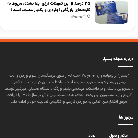
۳۵ درصد از این تعهدات ارزی ایفا نشده، مربوط به
کارت‌های بازرگانی اجاره‌ای و یک‌بار مصرف است!
1405-05-12
درباره مجله بسپار
“بسپار” برابرنهاده واژه Polymer است که از سوی فرهنگستان علوم و زبان و ادب
پارسی پیشنهاد و به تصویب رسیده است. ماهنامه بسپار در ابتدا خاستگاهی
دانشجویی داشته و در دانشکده مهندسی پلیمر و رنگ دانشگاه صنعتی امیرکبیر توسط
گروهی از دانشجویان این رشته منتشر شده است. پس از آن در سال ۱۳۷۶ با دریافت
مجوز انتشار بین المللی به دو زبان فارسی و انگلیسی فعالیت خود را ادامه داد.
مجوز ها
اعلام وصول
نماد