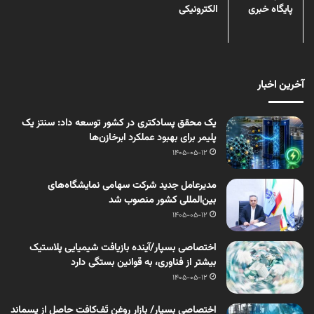
پایگاه خبری
الکترونیکی
آخرین اخبار
یک محقق پسادکتری در کشور توسعه داد: سنتز یک
پلیمر برای بهبود عملکرد ابرخازن‌ها
1405-05-12
مدیرعامل جدید شرکت سهامی نمایشگاه‌های
بین‌المللی کشور منصوب شد
1405-05-12
اختصاصی بسپار/آینده بازیافت شیمیایی پلاستیک
بیشتر از فناوری، به قوانین بستگی دارد
1405-05-12
اختصاصی بسپار/ بازار روغن تَف‌کافت حاصل از پسماند