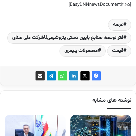
[EasyDNNnewsDocument|1145]
عرضه
فتر توسعه صنایع پایین دستی پتروشیمیUشرکت ملی صنای
قیمت
محصولات پلیمری
نوشته های مشابه