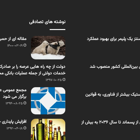
نوشته های تصادفی
ز یک پلیمر برای بهبود عملکرد
مقاله ای از حمی
1400-03-19
 بین‌المللی کشور منصوب شد
دولت از چه راه هایی عرصه را بر صادرکنن
خدمات دولتی از جمله عملیات بانکی م
1397-10-25
مجمع عمومی عادی
یک بیشتر از فناوری، به قوانین
برگزار می شود
1394-08-25
افزایش پایداری ح
اختصاصی بسپار/ بازار روغن تَف‌کافت حاصل از پسماند تا سال ۲۰۳۶ به بیش از
1392-04-18