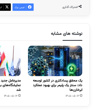
اشتراک گذاری
فیس بوک
ای
نوشته های مشابه
یک محقق پسادکتری در کشور توسعه
مدیرعامل جدید
داد: سنتز یک پلیمر برای بهبود عملکرد
نمایشگاه‌های ب
ابرخازن‌ها
شد
1405-05-12
1405-05-12