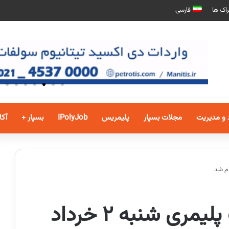
اک ها
فارسی
 و مدیریت
مجلات بسپار
پلیمریس
IPolyJob
بسپار +
آکا
قیمت پایه محصولات پلیمری شنبه 2 خرداد