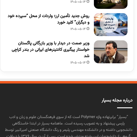
1405-05-14
روش جدید تأمین ارز؛ واردات از محل “سپرده خود
و دیگران” کلید خورد
1405-05-14
وزیر صمت در دیدار با وزیر بازرگانی پاگستان
خواستار پیگیری کانتینرهای ایرانی در بندر کراچی
شد
1405-05-14
درباره مجله بسپار
“بسپار” برابرنهاده واژه Polymer است که از سوی فرهنگستان علوم و زبان و ادب
پارسی پیشنهاد و به تصویب رسیده است. ماهنامه بسپار در ابتدا خاستگاهی
دانشجویی داشته و در دانشکده مهندسی پلیمر و رنگ دانشگاه صنعتی امیرکبیر توسط
گروهی از دانشجویان این رشته منتشر شده است. پس از آن در سال ۱۳۷۶ با دریافت