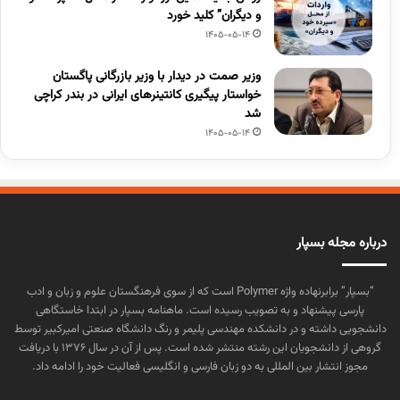
و دیگران” کلید خورد
1405-05-14
وزیر صمت در دیدار با وزیر بازرگانی پاگستان
خواستار پیگیری کانتینرهای ایرانی در بندر کراچی
شد
1405-05-14
درباره مجله بسپار
“بسپار” برابرنهاده واژه Polymer است که از سوی فرهنگستان علوم و زبان و ادب
پارسی پیشنهاد و به تصویب رسیده است. ماهنامه بسپار در ابتدا خاستگاهی
دانشجویی داشته و در دانشکده مهندسی پلیمر و رنگ دانشگاه صنعتی امیرکبیر توسط
گروهی از دانشجویان این رشته منتشر شده است. پس از آن در سال ۱۳۷۶ با دریافت
مجوز انتشار بین المللی به دو زبان فارسی و انگلیسی فعالیت خود را ادامه داد.