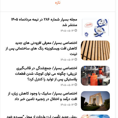
تازه
مجله بسپار شماره 286 در نیمه مردادماه 1405
منتشر شد
1405-05-14
اختصاصی بسپار/ معرفی افزودنی های جدید
کاهش افت ویسکوزیته رنگ های ساختمانی پس از
تینت
1405-05-14
اختصاصی بسپار/ جمع‌شدگی در قالب‌گیری
تزریقی؛ چگونه می توان کوچک شدن قطعات
پلاستیکی پس از تولید را کنترل کرد؟
1405-05-14
اختصاصی بسپار/ سابیک با وجود کاهش زیان، از
افت درآمد و اختلال در زنجیره تامین خبر داد
1405-05-14
روش جدید تأمین ارز؛ واردات از محل “سپرده خود