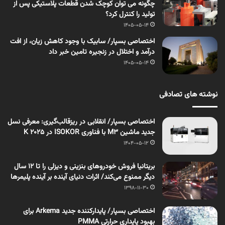
چگونه می توان کوچک شدن قطعات پلاستیکی پس از
تولید را کنترل کرد؟
1405-05-14
اختصاصی بسپار/ سابیک با وجود کاهش زیان، از افت
درآمد و اختلال در زنجیره تامین خبر داد
1405-05-14
نوشته های تصادفی
اختصاصی بسپار/ انقلابی در ریزقالب‌گیری: معرفی نسل
جدید ماشین M3 با فناوری ISOKOR در K 2025
1404-05-12
بریتانیا فروش خودروهای بنزینی و دیزلی را تا ۱۲ سال
دیگر ممنوع می‌کند/ اثرات دنیای آینده بر آینده پلیمرها
1398-11-30
اختصاصی بسپار/ پایدارکننده جدید Arkema برای
بهبود پایداری حرارتی PMMA