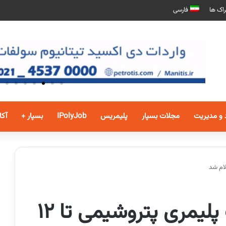
اک ها
فارسی
 و مدیریت
مجلات بسپار
پلیمریس
IPolyJob
بسپار +
آکا
قیمت پایه محصولات پلیمری پتروشیمی تا 12