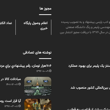
مجوز ها
ن علوم و زبان و ادب پارسی پیشنهاد و به تصویب رسیده
اعلام وصول پایگاه
نماد الکت
مهندسی پلیمر و رنگ دانشگاه صنعتی
خبری
امیرکبیر توسط گروهی از دانشجویان این رشته منتشر شده است. پس از آن در سال ۱۳۷۶ با دریافت مجوز انتشار بین
نوشته های تصادفی
ز یک پلیمر برای بهبود عملکرد
706هزار تومان، رقم پيشنهادي براي مزد 93
1392-10-09
مبادلات کالا در
1401-12-07
 بین‌المللی کشور منصوب شد
آیا قرار است ر
1397-03-08
یک بیشتر از فناوری، به قوانین