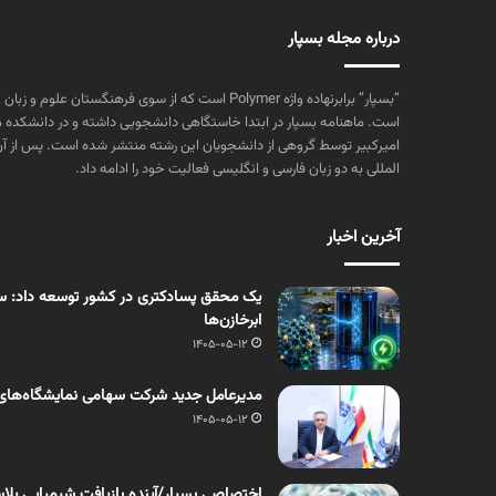
درباره مجله بسپار
“بسپار” برابرنهاده واژه Polymer است که از سوی فرهنگستا
است. ماهنامه بسپار در ابتدا خاستگاهی دانشجویی داشته و در دانشکده 
المللی به دو زبان فارسی و انگلیسی فعالیت خود را ادامه داد.
آخرین اخبار
یک محقق پسادکتری در کشور توسعه داد: سنت
ابرخازن‌ها
1405-05-12
مدیرعامل جدید شرکت سهامی نمایشگاه‌های
1405-05-12
اختصاصی بسپار/آینده بازیافت شیمیایی پلاست