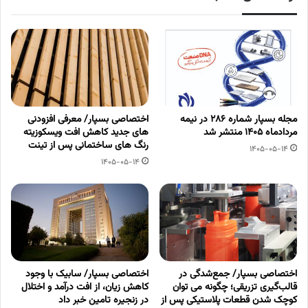
مجله بسپار شماره 286 در نیمه
اختصاصی بسپار/ معرفی افزودنی
مردادماه 1405 منتشر شد
های جدید کاهش افت ویسکوزیته
رنگ های ساختمانی پس از تینت
1405-05-14
1405-05-14
اختصاصی بسپار/ جمع‌شدگی در
اختصاصی بسپار/ سابیک با وجود
قالب‌گیری تزریقی؛ چگونه می توان
کاهش زیان، از افت درآمد و اختلال
کوچک شدن قطعات پلاستیکی پس از
در زنجیره تامین خبر داد