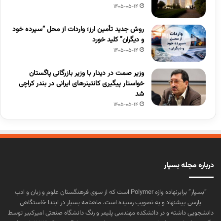
1405-05-14
روش جدید تأمین ارز؛ واردات از محل “سپرده خود
و دیگران” کلید خورد
1405-05-14
وزیر صمت در دیدار با وزیر بازرگانی پاگستان
خواستار پیگیری کانتینرهای ایرانی در بندر کراچی
شد
1405-05-14
درباره مجله بسپار
“بسپار” برابرنهاده واژه Polymer است که از سوی فرهنگستان علوم و زبان و ادب
پارسی پیشنهاد و به تصویب رسیده است. ماهنامه بسپار در ابتدا خاستگاهی
دانشجویی داشته و در دانشکده مهندسی پلیمر و رنگ دانشگاه صنعتی امیرکبیر توسط