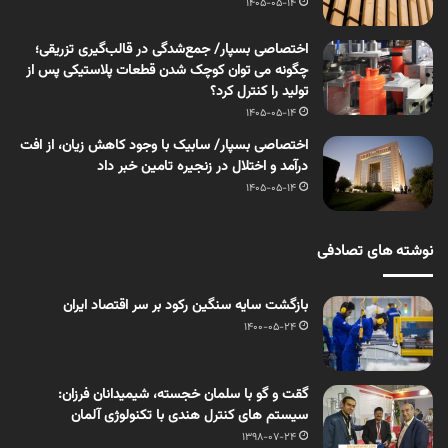
1405-05-14
اختصاصی بسپار/ جمع‌شدگی در قالب‌گیری تزریقی؛
چگونه می توان کوچک شدن قطعات پلاستیکی پس از
تولید را کنترل کرد؟
1405-05-14
اختصاصی بسپار/ سابیک با وجود کاهش زیان، از افت
درآمد و اختلال در زنجیره تامین خبر داد
1405-05-14
نوشته های تصادفی
بازگشت سایه سنگین رکود بر سر اقتصاد ایران
1400-05-24
گقت و گو با سلمان خجسته، شیمیدانان فرزان:
سیستم های کنترل هندی با تکنولوژی آلمان
1398-07-24