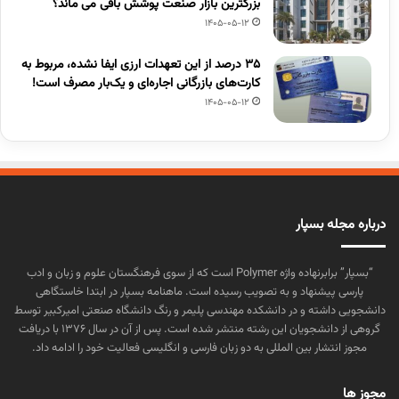
بزرگترین بازار صنعت پوشش باقی می ماند؟
1405-05-12
۳۵ درصد از این تعهدات ارزی ایفا نشده، مربوط به
کارت‌های بازرگانی اجاره‌ای و یک‌بار مصرف است!
1405-05-12
درباره مجله بسپار
“بسپار” برابرنهاده واژه Polymer است که از سوی فرهنگستان علوم و زبان و ادب
پارسی پیشنهاد و به تصویب رسیده است. ماهنامه بسپار در ابتدا خاستگاهی
دانشجویی داشته و در دانشکده مهندسی پلیمر و رنگ دانشگاه صنعتی امیرکبیر توسط
گروهی از دانشجویان این رشته منتشر شده است. پس از آن در سال ۱۳۷۶ با دریافت
مجوز انتشار بین المللی به دو زبان فارسی و انگلیسی فعالیت خود را ادامه داد.
مجوز ها