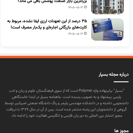
بزرگترین بازار صنعت پوشش باقی می ماند؟
1405-05-12
۳۵ درصد از این تعهدات ارزی ایفا نشده، مربوط به
کارت‌های بازرگانی اجاره‌ای و یک‌بار مصرف است!
1405-05-12
درباره مجله بسپار
“بسپار” برابرنهاده واژه Polymer است که از سوی فرهنگستان علوم و زبان و ادب
پارسی پیشنهاد و به تصویب رسیده است. ماهنامه بسپار در ابتدا خاستگاهی
دانشجویی داشته و در دانشکده مهندسی پلیمر و رنگ دانشگاه صنعتی امیرکبیر توسط
گروهی از دانشجویان این رشته منتشر شده است. پس از آن در سال ۱۳۷۶ با دریافت
مجوز انتشار بین المللی به دو زبان فارسی و انگلیسی فعالیت خود را ادامه داد.
مجوز ها