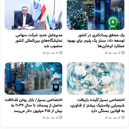
یک محقق پسادکتری در کشور
مدیرعامل جدید شرکت سهامی
توسعه داد: سنتز یک پلیمر برای بهبود
نمایشگاه‌های بین‌المللی کشور
عملکرد ابرخازن‌ها
منصوب شد
1405-05-12
1405-05-12
اختصاصی بسپار/آینده بازیافت
اختصاصی بسپار/ بازار روغن تَف‌کافت
شیمیایی پلاستیک بیشتر از فناوری،
حاصل از پسماند تا سال ۲۰۳۶ به
به قوانین بستگی دارد
بیش از ۶۱۵ میلیون دلار می‌رسد
1405-05-12
1405-05-12