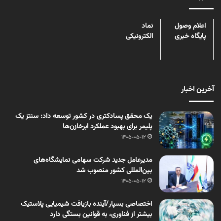
اعلام وصول
نماد
پایگاه خبری
الکترونیکی
آخرین اخبار
یک محقق پسادکتری در کشور توسعه داد: سنتز یک
پلیمر برای بهبود عملکرد ابرخازن‌ها
1405-05-12
مدیرعامل جدید شرکت سهامی نمایشگاه‌های
بین‌المللی کشور منصوب شد
1405-05-12
اختصاصی بسپار/آینده بازیافت شیمیایی پلاستیک
بیشتر از فناوری، به قوانین بستگی دارد