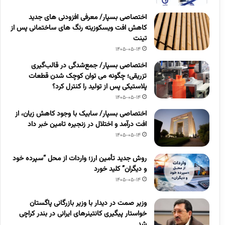
اختصاصی بسپار/ معرفی افزودنی های جدید
کاهش افت ویسکوزیته رنگ های ساختمانی پس از
تینت
1405-05-14
اختصاصی بسپار/ جمع‌شدگی در قالب‌گیری
تزریقی؛ چگونه می توان کوچک شدن قطعات
پلاستیکی پس از تولید را کنترل کرد؟
1405-05-14
اختصاصی بسپار/ سابیک با وجود کاهش زیان، از
افت درآمد و اختلال در زنجیره تامین خبر داد
1405-05-14
روش جدید تأمین ارز؛ واردات از محل “سپرده خود
و دیگران” کلید خورد
1405-05-14
وزیر صمت در دیدار با وزیر بازرگانی پاگستان
خواستار پیگیری کانتینرهای ایرانی در بندر کراچی
شد