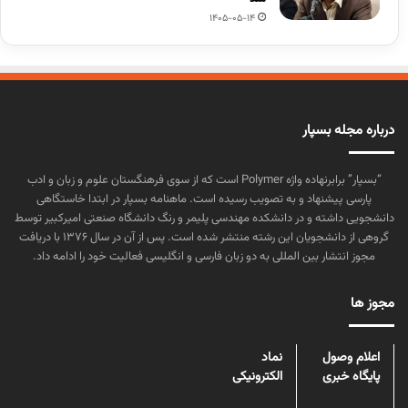
1405-05-14
درباره مجله بسپار
“بسپار” برابرنهاده واژه Polymer است که از سوی فرهنگستان علوم و زبان و ادب
پارسی پیشنهاد و به تصویب رسیده است. ماهنامه بسپار در ابتدا خاستگاهی
دانشجویی داشته و در دانشکده مهندسی پلیمر و رنگ دانشگاه صنعتی امیرکبیر توسط
گروهی از دانشجویان این رشته منتشر شده است. پس از آن در سال ۱۳۷۶ با دریافت
مجوز انتشار بین المللی به دو زبان فارسی و انگلیسی فعالیت خود را ادامه داد.
مجوز ها
اعلام وصول
نماد
پایگاه خبری
الکترونیکی