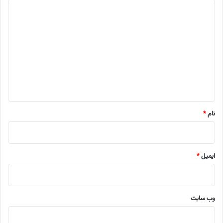
د
ی
د
گ
ا
ه
*
نام
*
ایمیل
*
وب‌ سایت