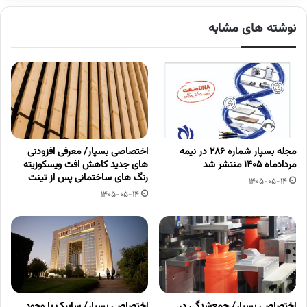
نوشته های مشابه
مجله بسپار شماره 286 در نیمه
اختصاصی بسپار/ معرفی افزودنی
مردادماه 1405 منتشر شد
های جدید کاهش افت ویسکوزیته
رنگ های ساختمانی پس از تینت
1405-05-14
1405-05-14
اختصاصی بسپار/ جمع‌شدگی در
اختصاصی بسپار/ سابیک با وجود