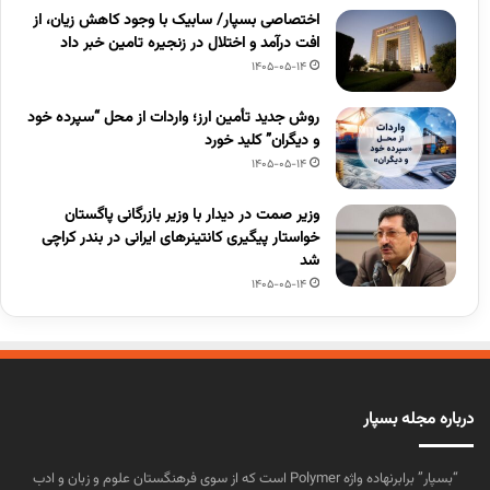
اختصاصی بسپار/ سابیک با وجود کاهش زیان، از
افت درآمد و اختلال در زنجیره تامین خبر داد
1405-05-14
روش جدید تأمین ارز؛ واردات از محل “سپرده خود
و دیگران” کلید خورد
1405-05-14
وزیر صمت در دیدار با وزیر بازرگانی پاگستان
خواستار پیگیری کانتینرهای ایرانی در بندر کراچی
شد
1405-05-14
درباره مجله بسپار
“بسپار” برابرنهاده واژه Polymer است که از سوی فرهنگستان علوم و زبان و ادب