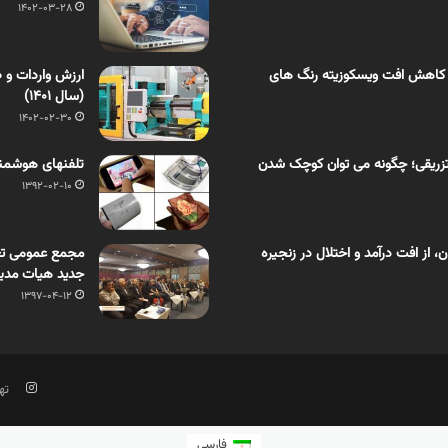
1402-03-28
 کاهش افت ویسکوزیته رنگ های
ارزش واردات و ص
(سال 1401)
1402-02-30
زریقی؛ چگونه می توان کوچک شدن
تلفنهای هوشمند
1392-02-10
از افت درآمد و اختلال در زنجیره
مجمع عمومی تعا
جدید هیات مدیره
1397-04-12
تهر
فارسی