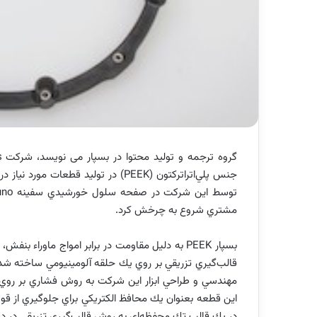
گروه ترجمه و تولید محتوا در بسپار می نویسد، شركت
s
جنس پلي‌اتراتركتون (
PEEK
) در توليد قطعات مورد نياز
توسط اين شركت در صفحه سلول خورشيدي سفينه
uno
مشتري شروع به چرخش كرد.
بسپار
PEEK
به دليل مقاومت در برابر امواج ماوراء بنفش
مهندسي و طراحي ابزار اين شركت به روش فشاري بر روي 
در يك قالب تك محفظه‌اي به روش قالب‌گيري تزريقي در دماي 371 درجه سانتيگراد تولي