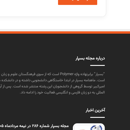
درباره مجله بسپار
“بسپار” برابرنهاده واژه Polymer است که از سوی فرهنگستا
است. ماهنامه بسپار در ابتدا خاستگاهی دانشجویی داشته و در دانشکده 
المللی به دو زبان فارسی و انگلیسی فعالیت خود را ادامه داد.
آخرین اخبار
مجله بسپار شماره 286 در نیمه مردادماه 1405 منتشر شد