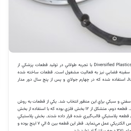
Diversified Plastic
با تجربه طولاني در توليد قطعات پزشكي از
 در سفينه فضايي نيز به فعاليت مشغول است. قطعات ساخته شده
J
استفاده شده كه در چهارم جولاي و پس از پنج سال دور مدار
، سفتي و سبكي براي اين منظور انتخاب شد. يكي از قطعات به روش
قالب‌گيري تزريقي بر روي يك حلقه آلومينيومي ساخته شد. قطعه دوم، متشكل از 12 بخش فلزي بوده كه با استفاده از بخش
قطعه پلاستيكي قالب‌گيري شده قرار داده شدند. بخش پلاستيكي
اين قطعه بعنوان يك محافظ الكتريكي براي جلوگيري از قوس الكتريكي عمل مي‌نمايد. قطر اين قطعه بين 5 الي 7 اينج بوده و
د شد.