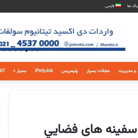
راک ها
فارسی
 و مدیریت
مجلات بسپار
پلیمریس
IPolyJob
بسپار +
آکا
سفينه های فضايي