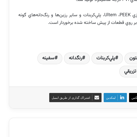
ازي
PEEK
،
Ultem
، پلي‌كربنات و ساير رزين‌ها و رنگ‌دانه‌هاي گونه
 بر روي قطعات از پيش ساخته شده برخوردار است.
كتون
پلي‌كربنات
رنگدانه‌
سفينه
تزريقي
کس
لینکدین
اشتراک گذاری از طریق ایمیل