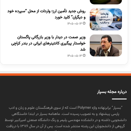
روش جدید تأمین ارز؛ واردات از محل “سپرده خود
و دیگران” کلید خورد
1405-05-14
وزیر صمت در دیدار با وزیر بازرگانی پاگستان
خواستار پیگیری کانتینرهای ایرانی در بندر کراچی
شد
1405-05-14
درباره مجله بسپار
“بسپار” برابرنهاده واژه Polymer است که از سوی فرهنگستان علوم و زبان و ادب
پارسی پیشنهاد و به تصویب رسیده است. ماهنامه بسپار در ابتدا خاستگاهی
دانشجویی داشته و در دانشکده مهندسی پلیمر و رنگ دانشگاه صنعتی امیرکبیر توسط
گروهی از دانشجویان این رشته منتشر شده است. پس از آن در سال ۱۳۷۶ با دریافت