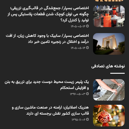
اختصاصی بسپار/ جمع‌شدگی در قالب‌گیری تزریقی؛
چگونه می توان کوچک شدن قطعات پلاستیکی پس از
تولید را کنترل کرد؟
1405-05-14
اختصاصی بسپار/ سابیک با وجود کاهش زیان، از افت
درآمد و اختلال در زنجیره تامین خبر داد
1405-05-14
نوشته های تصادفی
یک پلیمر زیست محیط دوست جدید برای تزریق به بتن
و افزایش استحکام
1396-05-03
هنریک اصلانیان: ارامنه در صنعت ماشین سازی و
قالب سازی کشور نقش برجسته ای دارند
1395-11-06