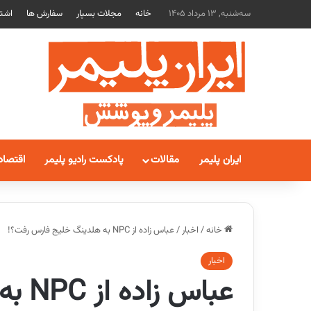
سه‌شنبه, 13 مرداد 1405
خانه
مجلات بسپار
سفارش ها
اشتر
ایران پلیمر
مقالات
پادکست رادیو پلیمر
اقتصاد
خانه
/
اخبار
/
عباس زاده از NPC به هلدینگ خلیج فارس رفت؟!
اخبار
عباس