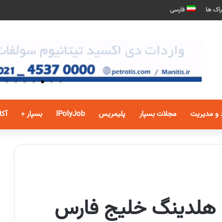
اک ها
فارسی
 و مدیریت
مجلات بسپار
پلیمریس
IPolyJob
بسپار +
آکا
 زاده از NPC به هلدینگ خلیج فارس