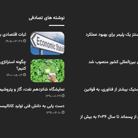
نوشته های تصادفی
ز یک پلیمر برای بهبود عملکرد
ثبات اقتصادی با
1405-03-27
 بین‌المللی کشور منصوب شد
چگونه استراتژی
کنیم؟
1400-05-04
یک بیشتر از فناوری، به قوانین
نمایشگاه شانزدهم نفت، گاز و پتروشیمی
1390-01-29
دست یابی به دانش فنی تولید کاتالی
1391-04-10
اختصاصی بسپار/ بازار روغن تَف‌کافت حاصل از پسماند تا سال ۲۰۳۶ به بیش از