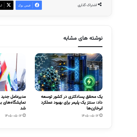
اشتراک گذاری
فیس بوک
ای
نوشته های مشابه
یک محقق پسادکتری در کشور توسعه
مدیرعامل جدید
داد: سنتز یک پلیمر برای بهبود عملکرد
نمایشگاه‌های ب
ابرخازن‌ها
شد
1405-05-12
1405-05-12