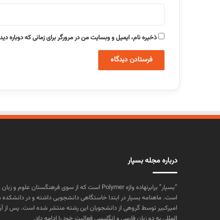
ذخیره نام، ایمیل و وبسایت من در مرورگر برای زمانی که دوباره دی
درباره مجله بسپار
“بسپار” برابرنهاده واژه Polymer است که از سوی فرهنگستا
است. ماهنامه بسپار در ابتدا خاستگاهی دانشجویی داشته و در دانشکده 
المللی به دو زبان فارسی و انگلیسی فعالیت خود را ادامه داد.