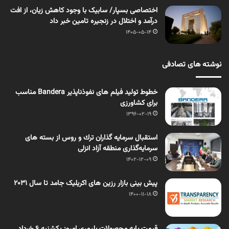
اختصاصی بسپار/ سابیک با وجود کاهش زیان، از افت
درآمد و اختلال در زنجیره تامین خبر داد
1405-05-14
نوشته های تصادفی
خطوط تولید فیلم های نفوذناپذیر Bandera مناسب
برای کشاورزی
1396-02-19
استقبال سرمایه گذاران ترك و روس از بسته های
سرمایه‌گذاری منطقه آزاد انزلی
1402-12-09
پیش بینی بازار رزین های اکریلیک جامد تا سال 2031
1400-11-18
قیمت پایه محصولات پلیمری امروز یکشنبه 6 خرداد