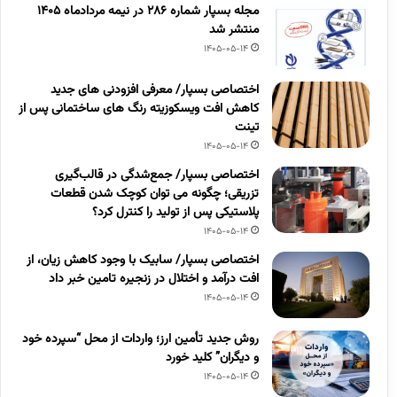
مجله بسپار شماره 286 در نیمه مردادماه 1405
منتشر شد
1405-05-14
اختصاصی بسپار/ معرفی افزودنی های جدید
کاهش افت ویسکوزیته رنگ های ساختمانی پس از
تینت
1405-05-14
اختصاصی بسپار/ جمع‌شدگی در قالب‌گیری
تزریقی؛ چگونه می توان کوچک شدن قطعات
پلاستیکی پس از تولید را کنترل کرد؟
1405-05-14
اختصاصی بسپار/ سابیک با وجود کاهش زیان، از
افت درآمد و اختلال در زنجیره تامین خبر داد
1405-05-14
روش جدید تأمین ارز؛ واردات از محل “سپرده خود
و دیگران” کلید خورد
1405-05-14