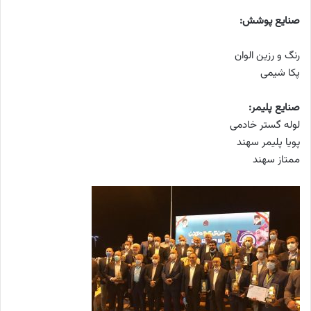
صنایع پوشش:
رنگ و رزین الوان
پکا شیمی
صنایع پلیمر:
لوله گستر خادمی
پویا پلیمر سهند
ممتاز سهند