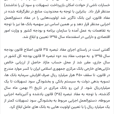
خسارات ناشی از حوادث امکان بازپرداخت تسهیلات و سود آن را نداشتند)
مدنظر قرار داد. بنابراین با توجه به محدودیت منابع در نظرگرفته شده در
مفاد قانون، این بانک ناگزیر شد اولویت‌هایی را در مفاد دستورالعمل
اجرایی مدنظر قرار دهد و بر همین اساس نیز سهمیه بانک ها نیز با توجه
به تفاهمات به عمل آمده با سازمان برنامه و بودجه کشور و وزارت امور
اقتصادی ‌و دارایی در اسفندماه سال 1395 تعیین و ابلاغ شد.
گفتنی است در راستای اجرای مفاد تبصره 35 قانون اصلاح قانون بودجه
سال 1395 و به موجب مفاد بند «و» تبصره 16 قانون بودجه کل کشور در
سال جاری، مقرر شد از محل حساب مازاد حاصل از ارزیابی خالص
دارایی‌های خارجی بانک مرکزی جمهوری اسلامی ایران با کسر موارد مندرج
در قانون، تا سقف 450 هزار میلیارد ریال صرف افزایش سرمایه بانک ها،
تسویه بدهی دولت به سیستم بانکی و بخشودگی سود تسهیلات تا یک
میلیاردریال شود. از این رو بانک مرکزی در تاریخ 21 بهمن ماه سال
گذشته، با توجه به مفاد تبصره (35) قانون یادشده و آئین‌نامه اجرایی
مربوطه، دستورالعمل اجرایی مربوط به بخشودگی سود تسهیلات کمتر از
یک میلیارد ریال را با تعیین اولویت هایی به بانک های عامل ابلاغ کرد.