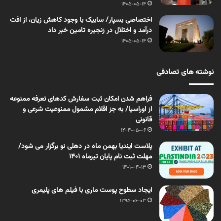
1405-05-14
اختصاصی بسپار/ سابیک با وجود کاهش زیان، از افت
درآمد و اختلال در زنجیره تامین خبر داد
1405-05-14
نوشته های تصادفی
فراهم شدن امکان ثبت سفارش کدهای تعرفه ممنوعه
از اوراسیا/ به جز اقلام مشمول ممنوعیت شرعی و
قانونی
1404-05-06
پلاست ایندیا بهمن ماه در دهلی نو برگزار می شود/
مهلت ثبت نام پایان تیرماه 1401
1401-04-13
ایجاد سطوح پوست ماری با فیلم های پلیمری
1395-06-03