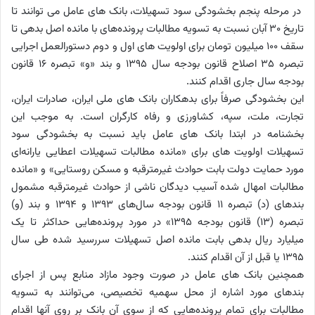
در مرحله پنجم بخشودگی سود تسهیلات، بانک های عامل می توانند تا
تاریخ 30 آبان نسبت به تسویه مطالبات پرونده‌های با مانده اصل بدهی تا
سقف 100 میلیون تومان برای اولویت های اول و دوم دستورالعمل اجرایی
تبصره 35 اصلاح قانون بودجه سال 1395 و بند «و» تبصره 16 قانون
بودجه سال جاری اقدام کنند.
این بخشودگی صرفاً برای بدهکاران بانک های ملی ایران، صادرات ایران،
تجارت، ملت، سپه، کشاورزی و رفاه کارگران است. به موجب این
بخشنامه در ابتدا بانک های عامل باید نسبت به بخشودگی سود
تسهیلات اولویت های برای «مانده مطالبات تسهیلات اعطایی یارانه‌ای
مورد حمایت دولت بابت حوادث غیرمترقبه و مسکن روستایی» و «مانده
مطالبات امهال شده آسیب دیدگان ناشی از حوادث غیرمترقبه مشمول
بندهای (د) تبصره 11 قانون بودجه سال‌های 1393 و 1394 و بند (و)
تبصره (13) قانون بودجه 1395» در مورد پرونده‌هایی حداکثر تا یک
میلیارد ریال بدهی بابت مانده اصل تسهیلات سررسید شده طی سال
1395 یا قبل از آن اقدام کنند.
همچنین بانک های عامل در صورت وجود مازاد منابع پس از اجرای
بندهای مورد اشاره از محل سهمیه تخصیصی، می‌توانند به تسویه
مطالبات برای تمام پرونده‌هایی که از سوی آن بانک بر روی ‌آنها اقدام