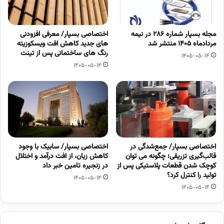
مجله بسپار شماره 286 در نیمه
اختصاصی بسپار/ معرفی افزودنی
مردادماه 1405 منتشر شد
های جدید کاهش افت ویسکوزیته
رنگ های ساختمانی پس از تینت
1405-05-14
1405-05-14
اختصاصی بسپار/ جمع‌شدگی در
اختصاصی بسپار/ سابیک با وجود
قالب‌گیری تزریقی؛ چگونه می توان
کاهش زیان، از افت درآمد و اختلال
کوچک شدن قطعات پلاستیکی پس از
در زنجیره تامین خبر داد
تولید را کنترل کرد؟
1405-05-14
1405-05-14