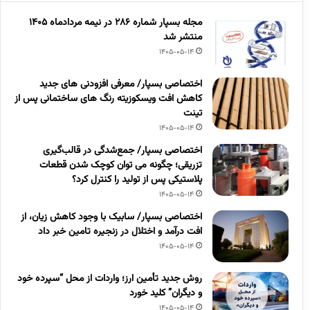
مجله بسپار شماره 286 در نیمه مردادماه 1405
منتشر شد
1405-05-14
اختصاصی بسپار/ معرفی افزودنی های جدید
کاهش افت ویسکوزیته رنگ های ساختمانی پس از
تینت
1405-05-14
اختصاصی بسپار/ جمع‌شدگی در قالب‌گیری
تزریقی؛ چگونه می توان کوچک شدن قطعات
پلاستیکی پس از تولید را کنترل کرد؟
1405-05-14
اختصاصی بسپار/ سابیک با وجود کاهش زیان، از
افت درآمد و اختلال در زنجیره تامین خبر داد
1405-05-14
روش جدید تأمین ارز؛ واردات از محل “سپرده خود
و دیگران” کلید خورد
1405-05-14