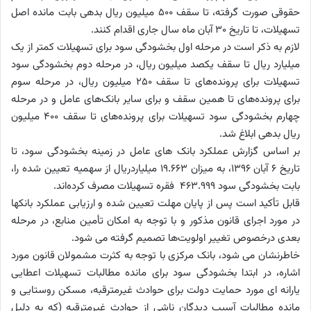
حقوقی صورت گرفته، تا سقف 500 میلیون ریال بدهی بابت مانده اصل
تسهیلات، تا تاریخ 30‏‏‏‏‏ آبان ماه سال جاری اقدام کنند.
لازم به ذکر است در مرحله اول بخشودگی سود برای تسهیلات کمتر از یک
میلیارد ریال تا سقف یکصد میلیون ریال، در مرحله دوم بخشودگی سود
تسهیلات برای پرونده‌های تا سقف 250 میلیون ریال، در مرحله سوم
برای پرونده‌های تا همین سقف و برای سایر بانک‌های عامل و در مرحله
چهارم بخشودگی سود تسهیلات برای پرونده‌های تا سقف 400 میلیون
ریال بدهی ابلاغ شد.
بر اساس گزارش عملکرد بانک های عامل در زمینه بخشودگی سود، تا
تاریخ 6 آبان 1396، به میزان 19.663 میلیاردریال از سهمیه تعیین شده را،
بابت بخشودگی سود 463.999 فقره تسهیلات مصرف کرده‌اند.
قابل تأکید است پس از پایان مهلت تعیین شده و ارزیابی عملکرد بانکها
در مورد اجرای قانون مذکور و با توجه به امکان تأمین منابع، در مرحله
بعدی درخصوص تغییر اولویت‌ها تصمیم گرفته می شود.
خاطرنشان می شود، بانک مرکزی با توجه به کثرت مشمولان قانون مورد
اشاره، در ابتدا بخشودگی سود برای مانده مطالبات تسهیلات اعطایی
یارانه ای مورد حمایت دولت برای حوادث غیرمترقبه، مسکن روستایی و
مانده مطالبات آسیب دیدگان ناشی از حوادث غیرمترقبه (که به دلیل