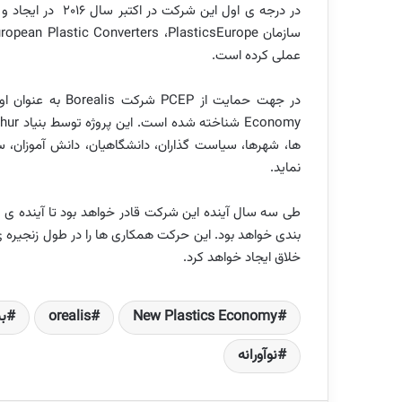
در درجه ی اول این شرکت در اکتبر سال 2016 در ایجاد و رساندن پلی الفین ها به اقتصاد مدور با مشخصه ی
سازمان
PlasticsEurope
،
ropean Plastic Converters
عملی کرده است.
در جهت حمایت از
PCEP
شرکت
Borealis
به عنوان او
Economy
شناخته شده است. این پروژه توسط بنیاد
hur
ها، شهرها، سیاست گذاران، دانشگاهیان، دانش آموزان، 
نماید.
طی سه سال آینده این شرکت قادر خواهد بود تا آینده ی 
بندی خواهد بود. این حرکت همکاری ها را در طول زنجیره ی ارز
خلاق ایجاد خواهد کرد.
New Plastics Economy
orealis
ب
نوآورانه