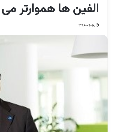
الفین ها هموارتر می
1396-09-18