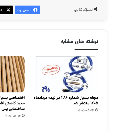
اشتراک گذاری
فیس بوک
ای
نوشته های مشابه
مجله بسپار شماره 286 در نیمه مردادماه
اختصاصی بسپار/
1405 منتشر شد
جدید کاهش افت
ساختمانی پس از
1405-05-14
1405-05-14