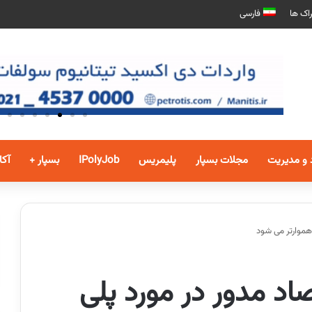
اک ها
فارسی
 و مدیریت
مجلات بسپار
پلیمریس
IPolyJob
بسپار +
آکا
 هموارتر می شود
اد مدور در مورد پلی