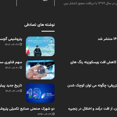
امیرکبیر توسط گروهی از دانشجویان این رشته منتشر شده است. پس از آن در سال ۱۳۷۶ با دریافت مجوز انتشار بین
نوشته های تصادفی
پتروشیمی گچسار
1402-04-27
 کاهش افت ویسکوزیته رنگ های
سهم فناوری سطح
1402-08-20
زریقی؛ چگونه می توان کوچک شدن
تاریخ جدید پیش 
1404-04-09
از افت درآمد و اختلال در زنجیره
دو شهرک صنعتی صنایع تکمیلی پتروشی
1392-04-29