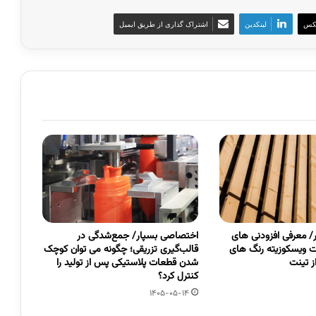
کس
لینکدین
اشتراک گذاری از طریق ایمیل
 معرفی افزودنی های
اختصاصی بسپار/ جمع‌شدگی در
 ویسکوزیته رنگ های
قالب‌گیری تزریقی؛ چگونه می توان کوچک
 تینت
شدن قطعات پلاستیکی پس از تولید را
کنترل کرد؟
1405-05-14