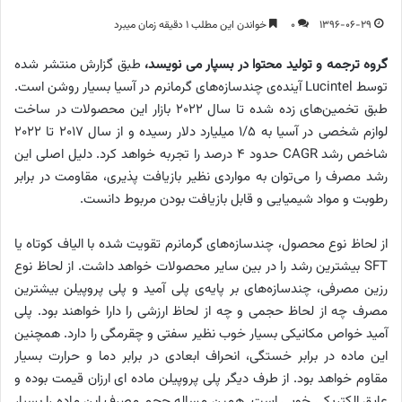
1396-06-29
0
خواندن این مطلب 1 دقیقه زمان میبرد
گروه ترجمه و تولید محتوا در بسپار می نویسد،
طبق گزارش منتشر شده
توسط
Lucintel
آینده‌ی چندسازه‌های گرمانرم در آسیا بسیار روشن است.
طبق تخمین‌های زده شده تا سال 2022 بازار این محصولات در ساخت
لوازم شخصی در آسیا به 1/5 میلیارد دلار رسیده و از سال 2017 تا 2022
شاخص رشد
CAGR
حدود 4 درصد را تجربه خواهد کرد. دلیل اصلی این
رشد مصرف را می‌توان به مواردی نظیر بازیافت پذیری، مقاومت در برابر
رطوبت و مواد شیمیایی و قابل بازیافت بودن مربوط دانست.
از لحاظ نوع محصول، چندسازه‌های گرمانرم تقویت شده با الیاف کوتاه یا
SFT
بیشترین رشد را در بین سایر محصولات خواهد داشت. از لحاظ نوع
رزین مصرفی، چندسازه‌های بر پایه‌ی پلی آمید و پلی پروپیلن بیشترین
مصرف چه از لحاظ حجمی و چه از لحاظ ارزشی را دارا خواهند بود. پلی
آمید خواص مکانیکی بسیار خوب نظیر سفتی و چقرمگی را دارد. همچنین
این ماده در برابر خستگی، انحراف ابعادی در برابر دما و حرارت بسیار
مقاوم خواهد بود. از طرف دیگر پلی پروپیلن ماده ای ارزان قیمت بوده و
عایق الکتریکی خوبی است. همین مساله حجم مصرف این ماده را بسیار