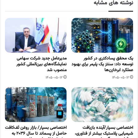
نوشته های مشابه
یک محقق پسادکتری در کشور
مدیرعامل جدید شرکت سهامی
توسعه داد: سنتز یک پلیمر برای بهبود
نمایشگاه‌های بین‌المللی کشور
عملکرد ابرخازن‌ها
منصوب شد
1405-05-12
1405-05-12
اختصاصی بسپار/آینده بازیافت
اختصاصی بسپار/ بازار روغن تَف‌کافت
شیمیایی پلاستیک بیشتر از فناوری،
حاصل از پسماند تا سال ۲۰۳۶ به