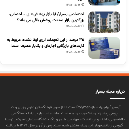
1405-05-12
اختصاصی بسپار/ آیا بازار پوشش‌های ساختمانی،
بزرگترین بازار صنعت پوشش باقی می ماند؟
1405-05-12
۳۵ درصد از این تعهدات ارزی ایفا نشده، مربوط به
کارت‌های بازرگانی اجاره‌ای و یک‌بار مصرف است!
1405-05-12
درباره مجله بسپار
“بسپار” برابرنهاده واژه Polymer است که از سوی فرهنگستان علوم و زبان و ادب
پارسی پیشنهاد و به تصویب رسیده است. ماهنامه بسپار در ابتدا خاستگاهی
دانشجویی داشته و در دانشکده مهندسی پلیمر و رنگ دانشگاه صنعتی امیرکبیر توسط
گروهی از دانشجویان این رشته منتشر شده است. پس از آن در سال ۱۳۷۶ با دریافت