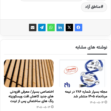
مناطق آزاد
نوشته های مشابه
مجله بسپار شماره 286 در نیمه
اختصاصی بسپار/ معرفی افزودنی
مردادماه 1405 منتشر شد
های جدید کاهش افت ویسکوزیته
رنگ های ساختمانی پس از تینت
1405-05-14
1405-05-14