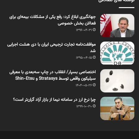
نوشته های تصادفی
جهانگیری ابلاغ کرد: رفع یکی از مشکلات بیمه‌ای برای
فعالان بخش خصوصی
1396-04-31
موافقت‌نامه تجارت ترجیحی ایران با دی هشت اجرایی
شد
1395-04-15
اختصاصی بسپار/ انقلاب در چاپ سه‌بعدی با معرفی
سیلیکون واقعی توسط Stratasys و Shin-Etsu
1404-05-26
چرا نرخ ارز در سامانه نیما از بازار آزاد گران‌تر است؟
1399-10-30