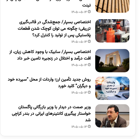
تینت
1405-05-14
اختصاصی بسپار/ جمع‌شدگی در قالب‌گیری
تزریقی؛ چگونه می توان کوچک شدن قطعات
پلاستیکی پس از تولید را کنترل کرد؟
1405-05-14
اختصاصی بسپار/ سابیک با وجود کاهش زیان، از
افت درآمد و اختلال در زنجیره تامین خبر داد
1405-05-14
روش جدید تأمین ارز؛ واردات از محل “سپرده خود
و دیگران” کلید خورد
1405-05-14
وزیر صمت در دیدار با وزیر بازرگانی پاگستان
خواستار پیگیری کانتینرهای ایرانی در بندر کراچی
شد
1405-05-14