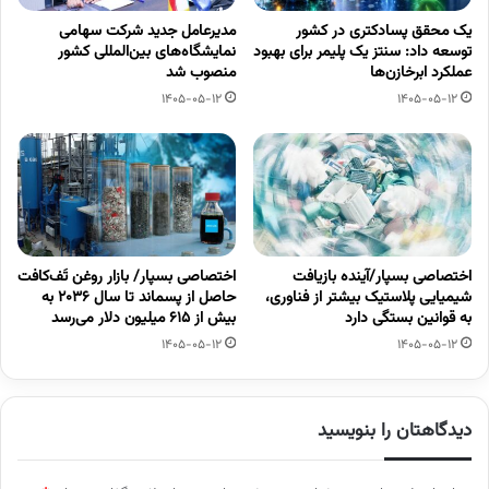
یک محقق پسادکتری در کشور
مدیرعامل جدید شرکت سهامی
توسعه داد: سنتز یک پلیمر برای بهبود
نمایشگاه‌های بین‌المللی کشور
عملکرد ابرخازن‌ها
منصوب شد
1405-05-12
1405-05-12
اختصاصی بسپار/آینده بازیافت
اختصاصی بسپار/ بازار روغن تَف‌کافت
شیمیایی پلاستیک بیشتر از فناوری،
حاصل از پسماند تا سال ۲۰۳۶ به
به قوانین بستگی دارد
بیش از ۶۱۵ میلیون دلار می‌رسد
1405-05-12
1405-05-12
دیدگاهتان را بنویسید