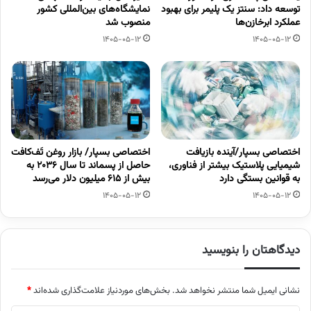
توسعه داد: سنتز یک پلیمر برای بهبود
نمایشگاه‌های بین‌المللی کشور
عملکرد ابرخازن‌ها
منصوب شد
1405-05-12
1405-05-12
اختصاصی بسپار/آینده بازیافت
اختصاصی بسپار/ بازار روغن تَف‌کافت
شیمیایی پلاستیک بیشتر از فناوری،
حاصل از پسماند تا سال ۲۰۳۶ به
به قوانین بستگی دارد
بیش از ۶۱۵ میلیون دلار می‌رسد
1405-05-12
1405-05-12
دیدگاهتان را بنویسید
نشانی ایمیل شما منتشر نخواهد شد.
بخش‌های موردنیاز علامت‌گذاری شده‌اند
*