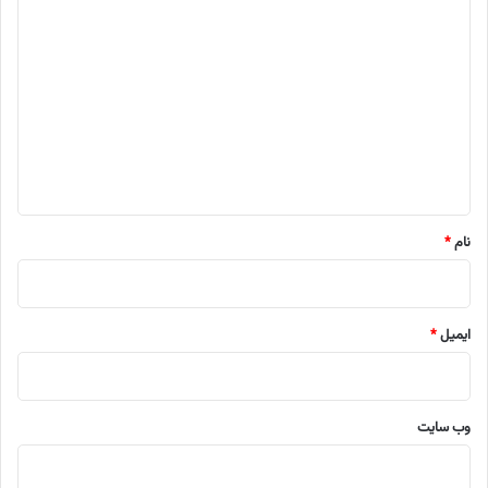
د
ی
د
گ
ا
ه
*
نام
*
ایمیل
*
وب‌ سایت