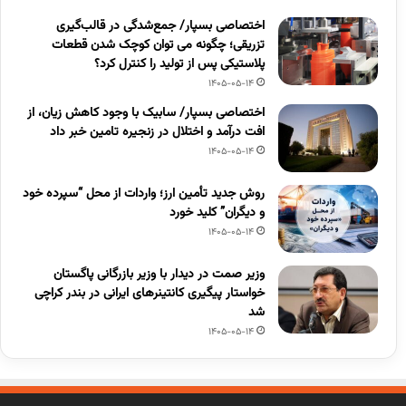
اختصاصی بسپار/ جمع‌شدگی در قالب‌گیری
تزریقی؛ چگونه می توان کوچک شدن قطعات
پلاستیکی پس از تولید را کنترل کرد؟
1405-05-14
اختصاصی بسپار/ سابیک با وجود کاهش زیان، از
افت درآمد و اختلال در زنجیره تامین خبر داد
1405-05-14
روش جدید تأمین ارز؛ واردات از محل “سپرده خود
و دیگران” کلید خورد
1405-05-14
وزیر صمت در دیدار با وزیر بازرگانی پاگستان
خواستار پیگیری کانتینرهای ایرانی در بندر کراچی
شد
1405-05-14