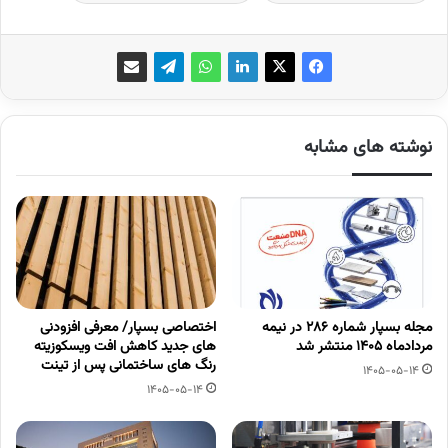
نوشته های مشابه
مجله بسپار شماره 286 در نیمه
اختصاصی بسپار/ معرفی افزودنی
مردادماه 1405 منتشر شد
های جدید کاهش افت ویسکوزیته
رنگ های ساختمانی پس از تینت
1405-05-14
1405-05-14