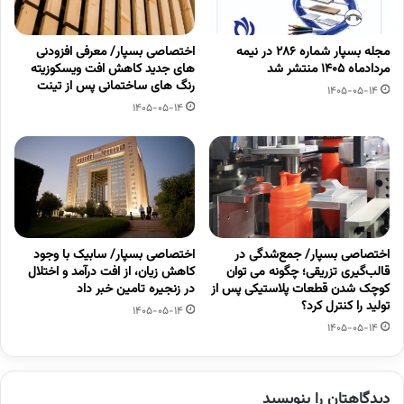
مجله بسپار شماره 286 در نیمه
اختصاصی بسپار/ معرفی افزودنی
مردادماه 1405 منتشر شد
های جدید کاهش افت ویسکوزیته
رنگ های ساختمانی پس از تینت
1405-05-14
1405-05-14
اختصاصی بسپار/ جمع‌شدگی در
اختصاصی بسپار/ سابیک با وجود
قالب‌گیری تزریقی؛ چگونه می توان
کاهش زیان، از افت درآمد و اختلال
کوچک شدن قطعات پلاستیکی پس از
در زنجیره تامین خبر داد
تولید را کنترل کرد؟
1405-05-14
1405-05-14
دیدگاهتان را بنویسید