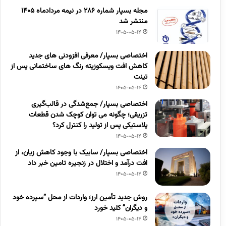
مجله بسپار شماره 286 در نیمه مردادماه 1405
منتشر شد
1405-05-14
اختصاصی بسپار/ معرفی افزودنی های جدید
کاهش افت ویسکوزیته رنگ های ساختمانی پس از
تینت
1405-05-14
اختصاصی بسپار/ جمع‌شدگی در قالب‌گیری
تزریقی؛ چگونه می توان کوچک شدن قطعات
پلاستیکی پس از تولید را کنترل کرد؟
1405-05-14
اختصاصی بسپار/ سابیک با وجود کاهش زیان، از
افت درآمد و اختلال در زنجیره تامین خبر داد
1405-05-14
روش جدید تأمین ارز؛ واردات از محل “سپرده خود
و دیگران” کلید خورد
1405-05-14