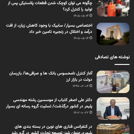
چگونه می توان کوچک شدن قطعات پلاستیکی پس از
تولید را کنترل کرد؟
1405-05-14
اختصاصی بسپار/ سابیک با وجود کاهش زیان، از افت
درآمد و اختلال در زنجیره تامین خبر داد
1405-05-14
نوشته های تصادفی
آغاز کنترل نامحسوس بانک ها و صرافی‌ها/ بازرسان
دولت در بازار ارز
1397-02-04
دکتر علی اصغر کتباب از موسسین رشته مهندسی
پلیمر در کشور درگذشت/ تسلیت گروه رسانه ای بسپار
1402-10-22
در کنفرانس فناری های نوین در بسته بندی های
پلیمری عنوان شد: توسعه تجارت کشور در گرو رشد