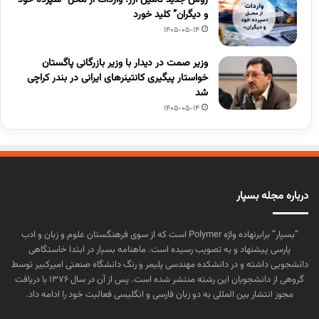
روش جدید تأمین ارز؛ واردات از محل “سپرده خود
و دیگران” کلید خورد
1405-05-14
وزیر صمت در دیدار با وزیر بازرگانی پاگستان
خواستار پیگیری کانتینرهای ایرانی در بندر کراچی
شد
1405-05-14
درباره مجله بسپار
“بسپار” برابرنهاده واژه Polymer است که از سوی فرهنگستان علوم و زبان و ادب
پارسی پیشنهاد و به تصویب رسیده است. ماهنامه بسپار در ابتدا خاستگاهی
دانشجویی داشته و در دانشکده مهندسی پلیمر و رنگ دانشگاه صنعتی امیرکبیر توسط
گروهی از دانشجویان این رشته منتشر شده است. پس از آن در سال ۱۳۷۶ با دریافت
مجوز انتشار بین المللی به دو زبان فارسی و انگلیسی فعالیت خود را ادامه داد.