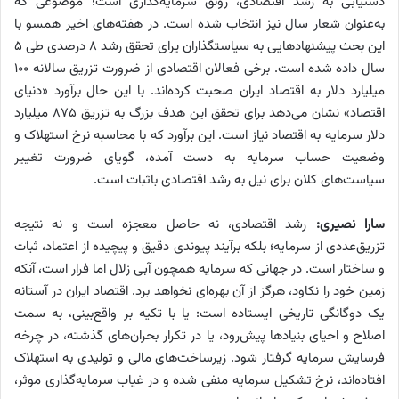
دستیابی به رشد اقتصادی، رونق سرمایه‌گذاری است؛ موضوعی که
به‌عنوان شعار سال نیز انتخاب شده است. در هفته‌های اخیر همسو با
این بحث پیشنهادهایی به سیاستگذاران یرای تحقق رشد ۸ درصدی طی ۵
سال داده شده است. برخی فعالان اقتصادی از ضرورت تزریق سالانه ۱۰۰
میلیارد دلار به اقتصاد ایران صحبت کرده‌اند. با این حال برآورد «دنیای
اقتصاد» نشان می‌دهد برای تحقق این هدف بزرگ به تزریق ۸۷۵ میلیارد
دلار سرمایه به اقتصاد نیاز است. این برآورد که با محاسبه نرخ استهلاک و
وضعیت حساب سرمایه به دست آمده، گویای ضرورت تغییر
سیاست‌های کلان برای نیل به رشد اقتصادی باثبات است.
سارا نصیری:
رشد اقتصادی، نه حاصل معجزه است و نه نتیجه
تزریق‌عددی از سرمایه؛ بلکه برآیند پیوندی دقیق و پیچیده از اعتماد، ثبات
و ساختار است. در جهانی که سرمایه همچون آبی زلال اما فرار است، آنکه
زمین خود را نکاود، هرگز از آن بهره‌‌‌‌‌ای نخواهد برد. اقتصاد ایران در آستانه
یک دوگانگی تاریخی ایستاده است: یا با تکیه بر واقع‌‌‌‌‌بینی، به سمت
اصلاح و احیای بنیادها پیش‌رود، یا در تکرار بحران‌های گذشته، در چرخه
فرسایش سرمایه گرفتار شود. زیرساخت‌های مالی و تولیدی به استهلاک
افتاده‌‌‌‌‌اند، نرخ تشکیل سرمایه منفی شده و در غیاب سرمایه‌گذاری موثر،