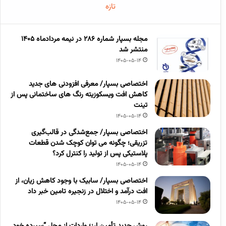
تازه
مجله بسپار شماره 286 در نیمه مردادماه 1405
منتشر شد
1405-05-14
اختصاصی بسپار/ معرفی افزودنی های جدید
کاهش افت ویسکوزیته رنگ های ساختمانی پس از
تینت
1405-05-14
اختصاصی بسپار/ جمع‌شدگی در قالب‌گیری
تزریقی؛ چگونه می توان کوچک شدن قطعات
پلاستیکی پس از تولید را کنترل کرد؟
1405-05-14
اختصاصی بسپار/ سابیک با وجود کاهش زیان، از
افت درآمد و اختلال در زنجیره تامین خبر داد
1405-05-14