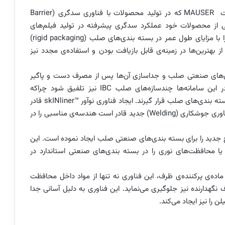
شرکت MAUSER که در تولید محصولات با فناوری سدگری (Barrier
لید یکی از محصولات خود عملکرد سدگری پیشرفته در تولید فیلم‌های
پلاستیکی چند لایه مقاوم در برابر اکسیژن و هیدروکربن را با مزایای طول عمر در بسته بندی‌های صلب (rigid packaging)
بهترین‌ها در زمینه‌ی قابل بازیافت بودن و استفاده‌ی مجدد نیز
دی‌های صنعتی صلب و جداسازی آن‌ها پس از مصرف دست و پاگیر
شده است. این مساله زمانی به اوج خود میرسد که در این سامانه‌ها چندسازه‌های صلب IBC نیز تلفیق شود چراکه
هندسه‌های منعطف همیشه نمی توانند به خوبی درون بسته بندی‌های صلب قرار گیرند. ایجاد فناوری نوآور ™skINliner قادر
است بر این موانع فائق آید. این شرکت با استفاده از یک فناوری جوشکاری (Welding) جدید قادر است هندسه‌ی مناسبی را در
حی مدولار در سطح جدید را برای بسته بندی‌های صنعتی صلب ایجاد نموده است. این
یا محافظت‌های نوری را در بسته بندی‌های صنعتی استاندارد در
ماده‌ی پرکننده‌ی ظرف، این فناوری نه تنها از مواد داخل محافظت
گهدارنده نیز جلوگیری می‌نماید. این فناوری به دلیل آسانی جدا