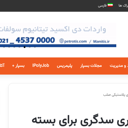
اک ها
فارسی
 و مدیریت
مجلات بسپار
پلیمریس
IPolyJob
بسپار +
آکا
ای پلاستیکی صلب
ری سدگری برای بسته