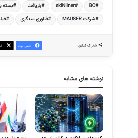
BC
skINliner
بازیافت
بسته ب
شرکت MAUSER
فناوری سدگری
فیل
اشتراک گذاری
فیس بوک
ای
نوشته های مشابه