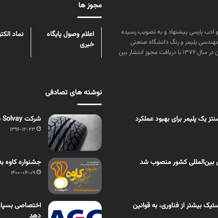
مجوز ها
ن علوم و زبان و ادب پارسی پیشنهاد و به تصویب رسیده
اعلام وصول پایگاه
نماد الکت
مهندسی پلیمر و رنگ دانشگاه صنعتی
خبری
امیرکبیر توسط گروهی از دانشجویان این رشته منتشر شده است. پس از آن در سال ۱۳۷۶ با دریافت مجوز انتشار بین
نوشته های تصادفی
ز یک پلیمر برای بهبود عملکرد
شرکت Solvay سیلیکای خاص خود را در Tire Tech معرفی کرد
1396-12-23
 بین‌المللی کشور منصوب شد
جشنواره کاوه ب
1400-04-09
یک بیشتر از فناوری، به قوانین
دهد