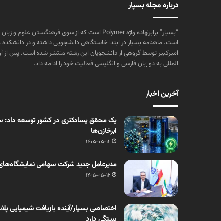
درباره مجله بسپار
“بسپار” برابرنهاده واژه Polymer است که از سوی فرهنگستا
است. ماهنامه بسپار در ابتدا خاستگاهی دانشجویی داشته و در دانشکده 
المللی به دو زبان فارسی و انگلیسی فعالیت خود را ادامه داد.
آخرین اخبار
یک محقق پسادکتری در کشور توسعه داد: سنت
ابرخازن‌ها
1405-05-12
مدیرعامل جدید شرکت سهامی نمایشگاه‌های
1405-05-12
اختصاصی بسپار/آینده بازیافت شیمیایی پلاست
بستگی دارد