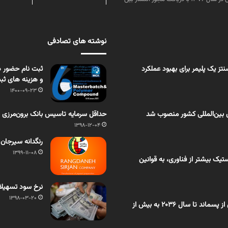
نوشته های تصادفی
ز یک پلیمر برای بهبود عملکرد
ثبت نام حضور د
و هزینه های ثب
1400-09-23
 بین‌المللی کشور منصوب شد
​حداقل سرمایه تاسیس بانک برون‌مرزی در مناطق آزاد از 100 به
1398-12-04
رنگدانه سیرجان 
1399-11-08
یک بیشتر از فناوری، به قوانین
نرخ سود تسهیلات برای
1398-03-20
اختصاصی بسپار/ بازار روغن تَف‌کافت حاصل از پسماند تا سال ۲۰۳۶ به بیش از