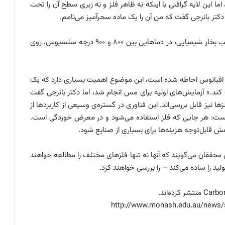
ما این لایه گرافنی با اینکه نه ظاهر فلز ‏و نه زبری سطح آن را تحت
 ‏دکتر بانرجی گفت که من آن را یک ماده سحرآمیز می‌نامم.‏
این محققان گرافن را با استفاده از تکنیکی معروف به ترسیب بخار شیمیایی، در دماهایی ‏بین 800 و 900 درجه سلسیوس، روی
له اقیانوس احاطه شده است، ‏این موضوع اهمیت بسیاری دارد که یک
 کند.» آزمایش‌های اولیه برای مس انجام شد، اما دکتر بانرجی گفت
 نیز قابل بررسی‌اند. این فناوری در ‏گستره‌ی وسیعی از کاربردها از
ه ‏است: هر جایی که فلز استفاده می‌شود و در معرض خوردگی است.
 قابل‌توجه هزینه‌ها برای بسیاری از صنایع شود.‏
حققان می‌گویند که آنها نه ‏تنها فلزهای مختلف را مطالعه خواهند
لید را ساده می‌کند – را بررسی خواهند کرد.‏
http://www.monash.edu.au/news/s