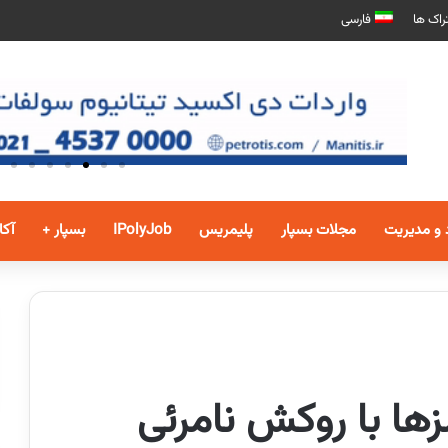
راک ها
فارسی
 و مدیریت
مجلات بسپار
پلیمریس
IPolyJob
بسپار +
آکا
ها با روکش نامرئی