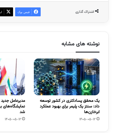
اشتراک گذاری
فیس بوک
ای
نوشته های مشابه
یک محقق پسادکتری در کشور توسعه
مدیرعامل جدید
داد: سنتز یک پلیمر برای بهبود عملکرد
نمایشگاه‌های ب
ابرخازن‌ها
شد
1405-05-12
1405-05-12