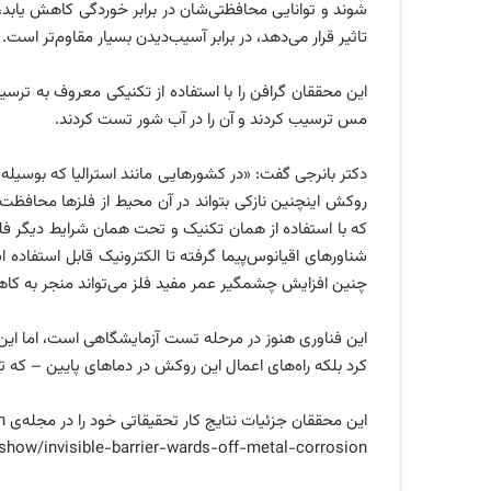
شوند و ‏توانایی محافظتی‌شان در برابر خوردگی کاهش یابد، ا
تاثیر قرار می‌دهد، در برابر آسیب‌دیدن بسیار مقاوم‌تر است.
مس ترسیب کردند و آن را در آب شور تست کردند.‏
دکتر بانرجی گفت: «در کشورهایی مانند استرالیا که بوسی
روکش اینچنین نازکی بتواند در آن محیط از فلزها ‏محافظت
که با استفاده ‏از همان تکنیک و تحت همان شرایط دیگر فلزها
شناورهای اقیانوس‌پیما گرفته تا الکترونیک قابل استفاد
چنین افزایش چشمگیر ‏عمر مفید فلز می‌تواند منجر به کاهش
این فناوری هنوز در مرحله تست آزمایشگاهی است، اما این م
کرد بلکه راه‌های اعمال این روکش در دماهای پایین ‏‏– که تو
این محققان جزئیات نتایج کار تحقیقاتی خود را در مجله‌ی ‏Carbon‏ منتشر کرده‌اند.‏
how/invisible-barrier-wards-off-metal-corrosion