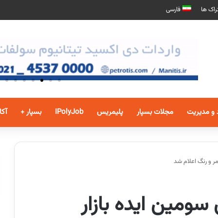
راک ها
فارسی
 و مدیریت
مجلات بسپار
پلیمریس
IPolyJob
بسپار +
آکا
مر و رنگ اعلام شد
سومین ایده بازار