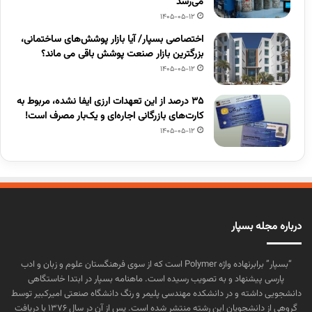
می‌رسد
1405-05-12
اختصاصی بسپار/ آیا بازار پوشش‌های ساختمانی،
بزرگترین بازار صنعت پوشش باقی می ماند؟
1405-05-12
۳۵ درصد از این تعهدات ارزی ایفا نشده، مربوط به
کارت‌های بازرگانی اجاره‌ای و یک‌بار مصرف است!
1405-05-12
درباره مجله بسپار
“بسپار” برابرنهاده واژه Polymer است که از سوی فرهنگستان علوم و زبان و ادب
پارسی پیشنهاد و به تصویب رسیده است. ماهنامه بسپار در ابتدا خاستگاهی
دانشجویی داشته و در دانشکده مهندسی پلیمر و رنگ دانشگاه صنعتی امیرکبیر توسط
گروهی از دانشجویان این رشته منتشر شده است. پس از آن در سال ۱۳۷۶ با دریافت