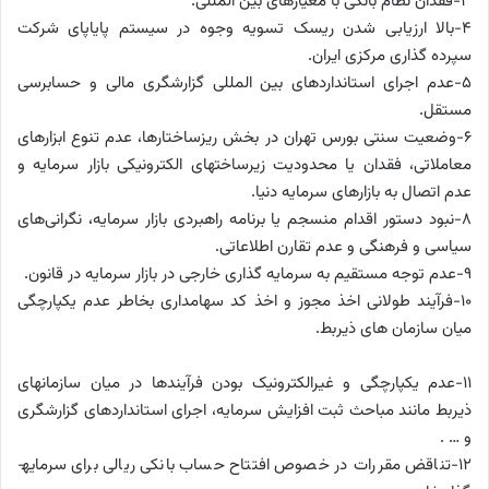
3-فقدان نظام بانکی با معیارهای بین ­المللی.
4-بالا ارزیابی شدن ریسک تسویه وجوه در سیستم پایاپای شرکت
سپرده­ گذاری مرکزی ایران.
5-عدم اجرای استانداردهای بین المللی گزارشگری مالی و حسابرسی
مستقل.
6-وضعیت سنتی بورس تهران در بخش ریزساختارها، عدم تنوع ابزارهای
معاملاتی، فقدان یا محدودیت زیرساختهای الکترونیکی بازار سرمایه و
عدم اتصال به بازارهای سرمایه دنیا.
8-نبود دستور اقدام منسجم یا برنامه راهبردی بازار سرمایه، نگرانی‌های
سیاسی و فرهنگی و عدم تقارن اطلاعاتی.
9-عدم توجه مستقیم به سرمایه ­گذاری خارجی در بازار سرمایه در قانون.
10-فرآیند طولانی اخذ مجوز و اخذ کد سهامداری بخاطر عدم یکپارچگی
میان سازمان های ذیربط.
11-عدم یکپارچگی و غیرالکترونیک بودن فرآیندها در میان سازمان­های
ذیربط مانند مباحث ثبت افزایش سرمایه، اجرای استانداردهای گزارشگری
و … .
12-تناقض ­مقررات در خصوص افتتاح حساب بانکی ریالی برای سرمایه­