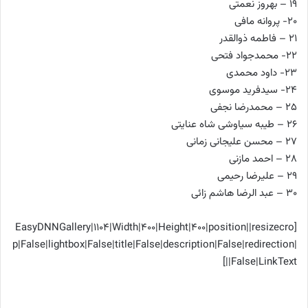
19 – بهروز نعمتی
20- پروانه مافی
21 – فاطمه ذوالقدر
22- محمدجواد فتحی
23- داود محمدی
24- سیدفرید موسوی
25 – محمدرضا نجفی
26 – طیبه سیاوشی شاه عنایتی
27 – محسن علیجانی زمانی
28 – احمد مازنی
29 – علیرضا رحیمی
30 – عبد الرضا هاشم زائی
[EasyDNNGallery|1104|Width|400|Height|400|position||resizecro
p|False|lightbox|False|title|False|description|False|redirection|
False|LinkText||]