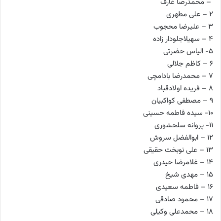
– محمدرضا عارف
2 – علی مطهری
3 – علیرضا محجوب
4 – سهیلاجلودار زاده
5- الیاس حضرتی
6 – کاظم جلالی
7 – محمدرضا بادامچی
8 – فریده اولادقباد
9 – مصطفی کواکبیان
10- سیده فاطمه حسینی
11- پروانه سلحشوری
12 – ابوالفضل سروش
13 – علی نوبخت حقیقی
14 – غلامرضا حیدری
15 – مهدی شیخ
16 – فاطمه سعیدی
17 – محمود صادقی
18 – محمدعلی وکیلی