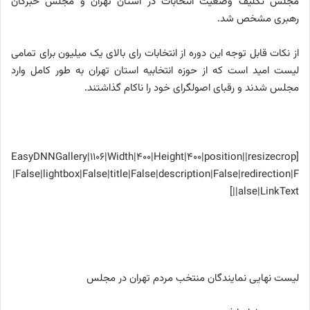
مجلس تکلیف وضعیت انتخابات در استان تهران و مجلس خبرگان
رهبری مشخص شد.
از نکات قابل توجه این دوره از انتخابات رای بالای یک میلیون برای تمامی
لیست امید است که از حوزه انتخابیه استان تهران به طور کامل وارد
مجلس شدند و رقبای اصولگرای خود را ناکام گذاشتند.
[EasyDNNGallery|1106|Width|400|Height|400|position||resizecrop
|False|lightbox|False|title|False|description|False|redirection|F
alse|LinkText||]
لیست نهایی نمایندگان منتخب مردم تهران در مجلس