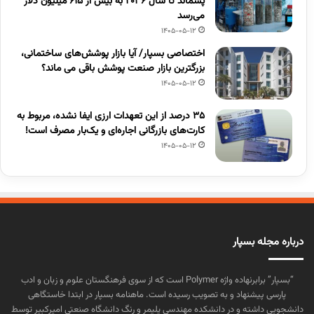
پسماند تا سال ۲۰۳۶ به بیش از ۶۱۵ میلیون دلار
می‌رسد
1405-05-12
اختصاصی بسپار/ آیا بازار پوشش‌های ساختمانی،
بزرگترین بازار صنعت پوشش باقی می ماند؟
1405-05-12
۳۵ درصد از این تعهدات ارزی ایفا نشده، مربوط به
کارت‌های بازرگانی اجاره‌ای و یک‌بار مصرف است!
1405-05-12
درباره مجله بسپار
“بسپار” برابرنهاده واژه Polymer است که از سوی فرهنگستان علوم و زبان و ادب
پارسی پیشنهاد و به تصویب رسیده است. ماهنامه بسپار در ابتدا خاستگاهی
دانشجویی داشته و در دانشکده مهندسی پلیمر و رنگ دانشگاه صنعتی امیرکبیر توسط