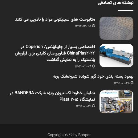
نوشته های تصادفی
متاپوست های سیلیکونی مواد را نامریی می کنند
1394-12-25
اختصاصی بسپار از چایناپلاس/ Coperion در
ChinaPlas2024 فناوری‌های کلیدی برای فرآورش
پلاستیک را به نمایش گذاشت
1403-02-04
بهبود بسته بندی خود گرم شونده شیرخشک بچه
1392-01-28
نمایش خطوط اکستروژن ویژه شرکت BANDERA در
نمایشگاه Plast 2015
1394-01-31
Copyright 2026 by Baspar