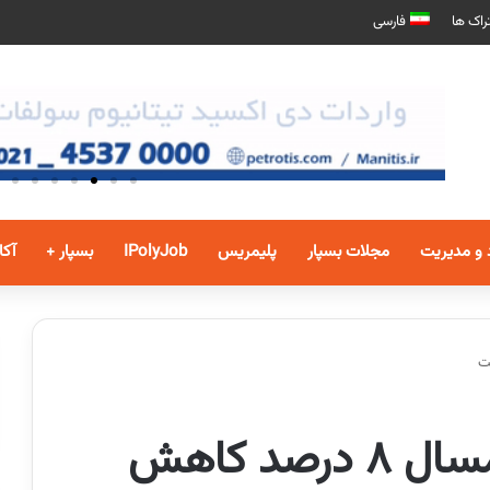
راک ها
فارسی
 و مدیریت
مجلات بسپار
پلیمریس
IPolyJob
بسپار +
آکا
نرخ سود بین بانکی امسال 8 درصد کاهش