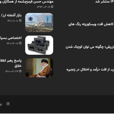
مهندس حسن قرمزچشمه از همکاران ویژه
1393-03-16
بازار آشفته ار
1401-10-10
 کاهش افت ویسکوزیته رنگ های
اختصاصی بسپار/ Entek در حال توسعه اکسترودر دو ماردان 160 
1401-12-06
زریقی؛ چگونه می توان کوچک شدن
پاسخ رهبر انقل
خلاق
از افت درآمد و اختلال در زنجیره
1401-03-24
تهر