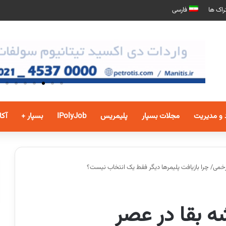
راک ها
فارسی
 و مدیریت
مجلات بسپار
پلیمریس
IPolyJob
بسپار +
آکا
خمی/ چرا بازیافت پلیمرها دیگر فقط یک انتخاب نیست؟
 بقا در عصر