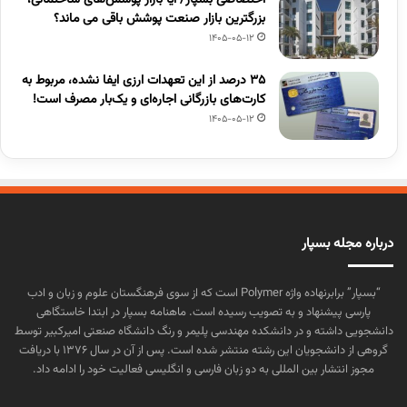
بزرگترین بازار صنعت پوشش باقی می ماند؟
1405-05-12
۳۵ درصد از این تعهدات ارزی ایفا نشده، مربوط به
کارت‌های بازرگانی اجاره‌ای و یک‌بار مصرف است!
1405-05-12
درباره مجله بسپار
“بسپار” برابرنهاده واژه Polymer است که از سوی فرهنگستان علوم و زبان و ادب
پارسی پیشنهاد و به تصویب رسیده است. ماهنامه بسپار در ابتدا خاستگاهی
دانشجویی داشته و در دانشکده مهندسی پلیمر و رنگ دانشگاه صنعتی امیرکبیر توسط
گروهی از دانشجویان این رشته منتشر شده است. پس از آن در سال ۱۳۷۶ با دریافت
مجوز انتشار بین المللی به دو زبان فارسی و انگلیسی فعالیت خود را ادامه داد.