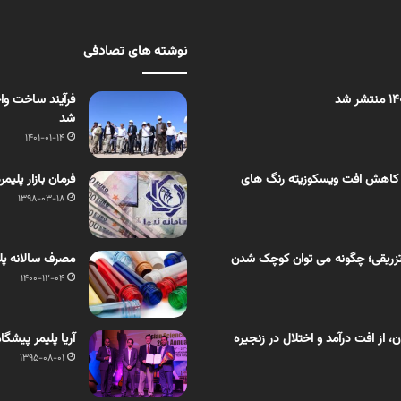
نوشته های تصادفی
فرآیند ساخت واح
شد
1401-01-14
 کاهش افت ویسکوزیته رنگ های
فرمان بازار پلیم
1398-03-18
زریقی؛ چگونه می توان کوچک شدن
مصرف سالانه پلاستیک ها به ۴۶۰ میلیو
1400-12-04
از افت درآمد و اختلال در زنجیره
آریا پلیمر پیشگ
1395-08-01