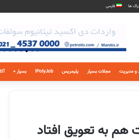
راک ها
فارسی
 و مدیریت
مجلات بسپار
پلیمریس
IPolyJob
بسپار +
آکا
ت هم به تعویق افتاد