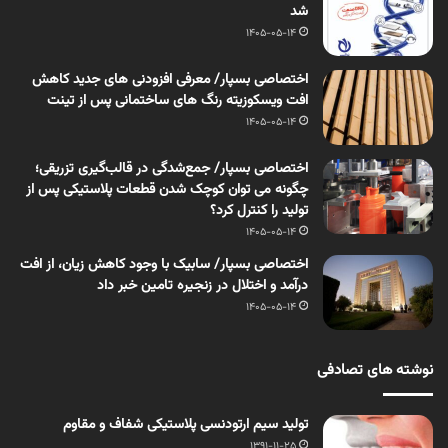
شد
1405-05-14
اختصاصی بسپار/ معرفی افزودنی های جدید کاهش
افت ویسکوزیته رنگ های ساختمانی پس از تینت
1405-05-14
اختصاصی بسپار/ جمع‌شدگی در قالب‌گیری تزریقی؛
چگونه می توان کوچک شدن قطعات پلاستیکی پس از
تولید را کنترل کرد؟
1405-05-14
اختصاصی بسپار/ سابیک با وجود کاهش زیان، از افت
درآمد و اختلال در زنجیره تامین خبر داد
1405-05-14
نوشته های تصادفی
تولید سیم ارتودنسی پلاستیکی شفاف و مقاوم
1391-11-25