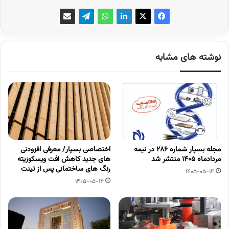
نوشته های مشابه
مجله بسپار شماره 286 در نیمه
اختصاصی بسپار/ معرفی افزودنی
مردادماه 1405 منتشر شد
های جدید کاهش افت ویسکوزیته
رنگ های ساختمانی پس از تینت
1405-05-14
1405-05-14