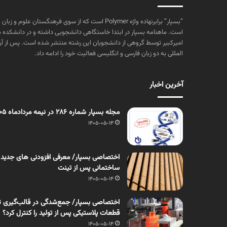
“بسپار” برابرنهاده واژه Polymer است که از سوی فرهنگستا
است. ماهنامه بسپار در ابتدا خاستگاهی دانشجویی داشته و در دانشکده 
المللی به دو زبان فارسی و انگلیسی فعالیت خود را ادامه داد.
آخرین اخبار
مجله بسپار شماره 286 در نیمه مردادماه 1405 منتشر شد
1405-05-14
اختصاصی بسپار/ معرفی افزودنی های جدید
ساختمانی پس از تینت
1405-05-14
اختصاصی بسپار/ جمع‌شدگی در قالب‌گیری ت
قطعات پلاستیکی پس از تولید را کنترل کرد؟
1405-05-14