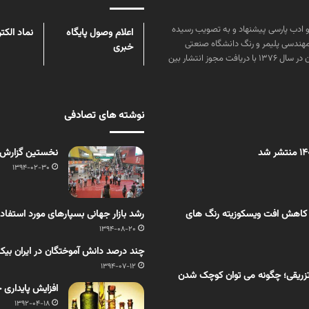
ن علوم و زبان و ادب پارسی پیشنهاد و به تصویب رسیده
اعلام وصول پایگاه
نماد الکت
مهندسی پلیمر و رنگ دانشگاه صنعتی
خبری
امیرکبیر توسط گروهی از دانشجویان این رشته منتشر شده است. پس از آن در سال ۱۳۷۶ با دریافت مجوز انتشار بین
نوشته های تصادفی
نخستین گزارش تصویر
1394-02-30
 کاهش افت ویسکوزیته رنگ های
رشد بازار جهانی بسپارهای مورد استفاده در فرایند قالب
1394-08-20
چند درصد دانش آموختگان در ایران بیکا
1394-07-12
زریقی؛ چگونه می توان کوچک شدن
افزایش پایداری ح
1392-04-18