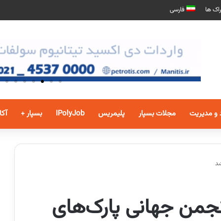
اک ها
فارسی
 و مدیریت
مجلات بسپار
پلیمریس
IPolyJob
بسپار +
آکا
شد
نجمن جهانی پارک‌های