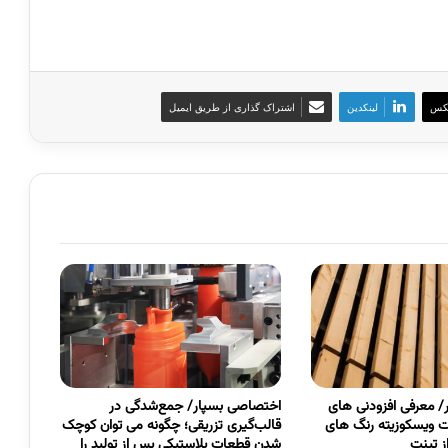
کس
لینکدین
اشتراک گذاری از طریق ایمیل
 معرفی افزودنی های
اختصاصی بسپار/ جمع‌شدگی در
 ویسکوزیته رنگ های
قالب‌گیری تزریقی؛ چگونه می توان کوچک
 تینت
شدن قطعات پلاستیکی پس از تولید را