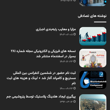
1405-05-12
نوشته های تصادفی
مزایا و معایب رتبه‏‏‌بندی اجباری
1403-02-08
نسخه های فیزیکی و الکترونیکی مجله شماره 281
بسپار در اسفندماه منتشر شد
1404-12-23
ثبت نام حضور در ششمین کنفرانس بین المللی
مستربچ و کامپاند آغاز شد + لینک و هزینه های ثبت
نام
1400-09-23
پیگیری ایجاد هلدینگ پلاستیک توسط پتروشیمی جم
1392-03-12