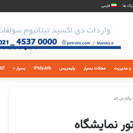
راک ها
فارسی
 و مدیریت
مجلات بسپار
پلیمریس
IPolyJob
بسپار +
آکا
ور نمایشگاه