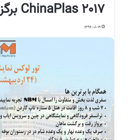
ChinaPlas 2017 برگزار می کند
1396-01-19