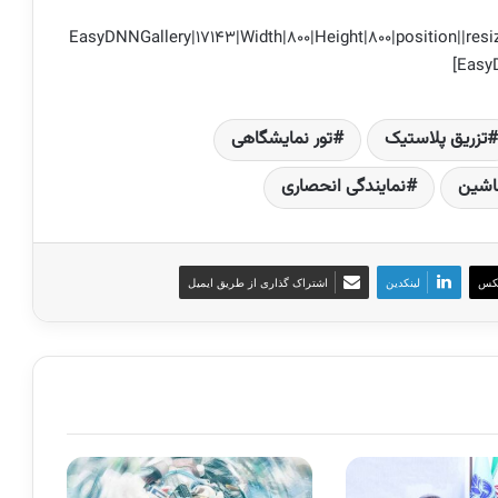
[EasyDNNGallery|17143|Width|800|Height|800|position||resiz
تزریق پلاستیک
تور نمایشگاهی
ماشین
نمایندگی انحصاری
کس
لینکدین
اشتراک گذاری از طریق ایمیل