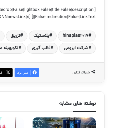
ecrop|False|lightbox|False|title|False|description|
False|redirection|False|LinkText||] [EasyDNNnewsLink|5]
hinaplas2017
پلاستیک
تزریق
شرکت ایزومی
قالب گیری
نکوبهینه 
اشتراک گذاری
فیس بوک
ای
نوشته های مشابه