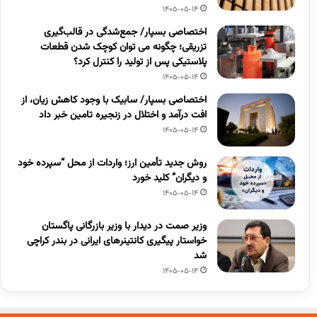
1405-05-14
اختصاصی بسپار/ جمع‌شدگی در قالب‌گیری
تزریقی؛ چگونه می توان کوچک شدن قطعات
پلاستیکی پس از تولید را کنترل کرد؟
1405-05-14
اختصاصی بسپار/ سابیک با وجود کاهش زیان، از
افت درآمد و اختلال در زنجیره تامین خبر داد
1405-05-14
روش جدید تأمین ارز؛ واردات از محل “سپرده خود
و دیگران” کلید خورد
1405-05-14
وزیر صمت در دیدار با وزیر بازرگانی پاگستان
خواستار پیگیری کانتینرهای ایرانی در بندر کراچی
شد
1405-05-14