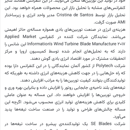
خود در تولید این توربین‌ها سخن می‌گویند. در این کنفرانس همانند سایر
کنفرانس‌های مشابه با تحلیل بازار این محصولات همراه خواهد بود. این
تحلیل بازار توسط Cristina de Santos مدیر واحد انرژی و زیرساختار
AMI صورت گرفت.
هزینه‌ی انرژی در صنعت توربین‌های بادی همواره مساله‌ی حائز اهیمتی
می‌باشد. نمایندگان شرکت کننده در کنفرانس Applied Market
Information's Wind Turbine Blade Manufacture 2017 این شانس را
دارند که به تحلیل‌های انجام شده توسط کمیسیون اروپا و مرکز
اتحقیقات مشترک در مورد اقتصاد انرژی بادی گوش دهند.
شرکت Polytech از کشور آلمان نمایندگانی را در این کنفرانس دارا بوده
که راه حل‌هایی را در جهت کاهش هزینه‌های انرژی داشته به طوریکه که
تولیدکنندگان بتوانند کیفیت توربین‌ها را به مراتب افزایش دهند.
تیغه‌های بلند ناحیه‌ی جابجایی روتور را افزایش داده و بنابراین بهره وری و
خروجی توربین‌ها را افزایش خواهند داد. این مساله به عنوان عاملی
کلیدی برای کاهش هزینه‌های تولید انرژی محسوب می‌شود. اگرچه این
مساله چالش‌های طراحی و تولید را در صنعت ساخت تیغه‌ها پدید
می‌آورد.
شرکت SE Blades یک تولیدکننده‌ی پیشرو در ساخت تیغه‌ها در