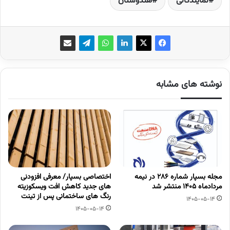
نمایندگانی
هندوستان
نوشته های مشابه
مجله بسپار شماره 286 در نیمه
اختصاصی بسپار/ معرفی افزودنی
مردادماه 1405 منتشر شد
های جدید کاهش افت ویسکوزیته
رنگ های ساختمانی پس از تینت
1405-05-14
1405-05-14