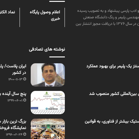
ن علوم و زبان و ادب پارسی پیشنهاد و به تصویب رسیده
اعلام وصول پایگاه
نماد الکت
مهندسی پلیمر و رنگ دانشگاه صنعتی
خبری
امیرکبیر توسط گروهی از دانشجویان این رشته منتشر شده است. پس از آن در سال ۱۳۷۶ با دریافت مجوز انتشار بین
نوشته های تصادفی
ز یک پلیمر برای بهبود عملکرد
ایران پلاست/ پا
در کشور
1400-11-13
 بین‌المللی کشور منصوب شد
پنج سال آینده 
1399-06-01
یک بیشتر از فناوری، به قوانین
نمایشگاه فروخت
1396-02-24