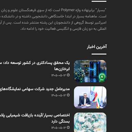
“بسپار” برابرنهاده واژه Polymer است که از سوی فرهنگستا
است. ماهنامه بسپار در ابتدا خاستگاهی دانشجویی داشته و در دانشکده 
المللی به دو زبان فارسی و انگلیسی فعالیت خود را ادامه داد.
آخرین اخبار
یک محقق پسادکتری در کشور توسعه داد: سنت
ابرخازن‌ها
1405-05-12
مدیرعامل جدید شرکت سهامی نمایشگاه‌های
1405-05-12
اختصاصی بسپار/آینده بازیافت شیمیایی پلاست
بستگی دارد
1405-05-12