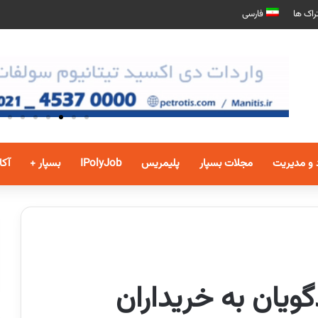
راک ها
فارسی
 و مدیریت
مجلات بسپار
پلیمریس
IPolyJob
بسپار +
آکا
ویان به خریداران