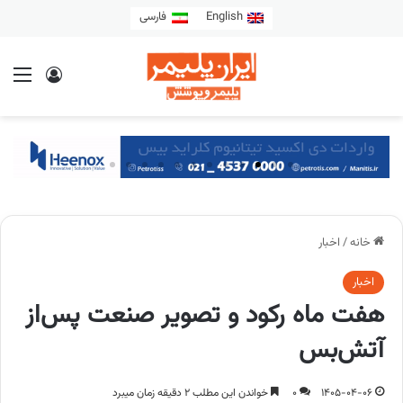
English
فارسی
خانه
/
اخبار
اخبار
هفت ماه رکود و تصویر صنعت پس‌از
آتش‌بس
1405-04-06
0
خواندن این مطلب 2 دقیقه زمان میبرد