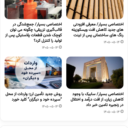
اختصاصی بسپار/ معرفی افزودنی
اختصاصی بسپار/ جمع‌شدگی در
های جدید کاهش افت ویسکوزیته
قالب‌گیری تزریقی؛ چگونه می توان
رنگ های ساختمانی پس از تینت
کوچک شدن قطعات پلاستیکی پس از
تولید را کنترل کرد؟
1405-05-14
1405-05-14
اختصاصی بسپار/ سابیک با وجود
روش جدید تأمین ارز؛ واردات از محل
کاهش زیان، از افت درآمد و اختلال
“سپرده خود و دیگران” کلید خورد
در زنجیره تامین خبر داد
1405-05-14
1405-05-14