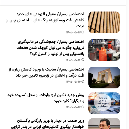
اختصاصی بسپار/ معرفی افزودنی های جدید
کاهش افت ویسکوزیته رنگ های ساختمانی پس از
تینت
1405-05-14
اختصاصی بسپار/ جمع‌شدگی در قالب‌گیری
تزریقی؛ چگونه می توان کوچک شدن قطعات
پلاستیکی پس از تولید را کنترل کرد؟
1405-05-14
اختصاصی بسپار/ سابیک با وجود کاهش زیان، از
افت درآمد و اختلال در زنجیره تامین خبر داد
1405-05-14
روش جدید تأمین ارز؛ واردات از محل “سپرده خود
و دیگران” کلید خورد
1405-05-14
وزیر صمت در دیدار با وزیر بازرگانی پاگستان
خواستار پیگیری کانتینرهای ایرانی در بندر کراچی