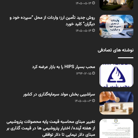
1405-05-14
روش جدید تأمین ارز؛ واردات از محل “سپرده خود و
دیگران” کلید خورد
1405-05-14
نوشته های تصادفی
محب بسپار HIPS را به بازار عرضه کرد
1394-12-15
سراشیبی بخش مولد سرمایه‌گذاری در کشور
1405-05-03
تغییر مبنای محاسبه قیمت پایه محصولات پتروشیمی
از هفته آینده/ اختیار پتروشیمی ها در قیمت گذاری بر
مبنای دلار نیمایی تا دلار توافقی