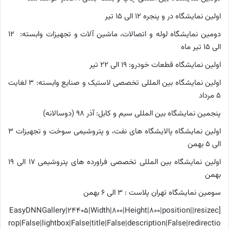
اولین نمایشگاه در و پنجره 12 الی 15 تیر
دومین نمایشگاه لوله و اتصالات، ماشین آلات و تجهیزات وابسته: 12
الی 15 تیر ماه
اولین نمایشگاه قطعات خودرو: 19 الی 22 تیر
اولین نمایشگاه بین المللی تخصصی لاستیک و صنایع وابسته: 3 لغایت
5 مرداد
پنجمین نمایشگاه بین المللی سیم و کابل: آذر 98 (دوسالانه)
اولین نمایشگاه پالایشگاه های نفت، و پتروشیمی سوخت و تجهیزات 3
الی 5 بهمن
اولین نمایشگاه بین المللی تخصصی فراورده های پتروشیمی 17 الی 19
بهمن
سومین نمایشگاه تهران پلاست : 3 الی 6 بهمن
[EasyDNNGallery|24405|Width|800|Height|800|position||resizec
rop|False|lightbox|False|title|False|description|False|redirectio