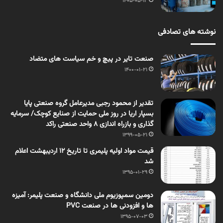
1405-05-12
نوشته های تصادفی
صنعت تایر در پیچ و خم سیاست های متضاد
1400-01-21
تقدیر از محمود رجبی مدیرعامل گروه صنعتی پایا
بسپار اریا در روز ملی حمایت از صنایع کوچک/ سرمایه
گذاری و بازراه اندازی ۸ واحد صنعتی راکد
1399-05-21
قیمت مواد اولیه پلیمری تا تاریخ 12 اردیبهشت اعلام
شد
1395-01-29
دومین سمپوزیوم ملی دانشگاه و صنعت پلیمر: آمیزه
ها و افزودنی ها در صنعت PVC
1395-07-03