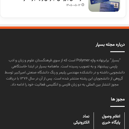
1405-05-12
درباره مجله بسپار
“بسپار” برابرنهاده واژه Polymer است که از سوی فرهنگستان علوم و زبان و ادب
پارسی پیشنهاد و به تصویب رسیده است. ماهنامه بسپار در ابتدا خاستگاهی
دانشجویی داشته و در دانشکده مهندسی پلیمر و رنگ دانشگاه صنعتی امیرکبیر توسط
گروهی از دانشجویان این رشته منتشر شده است. پس از آن در سال ۱۳۷۶ با دریافت
مجوز انتشار بین المللی به دو زبان فارسی و انگلیسی فعالیت خود را ادامه داد.
مجوز ها
اعلام وصول
نماد
پایگاه خبری
الکترونیکی